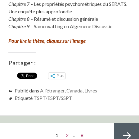
Chapitre 7
– Les propriétés psychométriques du SERATS.
Une enquête plus approfondie
Chapitre 8
– Résumé et discussion générale
Chapitre 9
– Samenvatting en Algemene Discussie
Pour lire la thèse, cliquez sur l’image
Partager :
Plus
Publié dans
A l'étranger
,
Canada
,
Livres
Etiqueté
TSPT/ESPT/SSPT
Pagination
PAGE
Page
Page
1
2
…
8