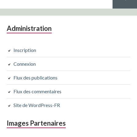
des
publications
Colonne
Administration
Page
latérale
subsidiaire
Inscription
suivante
Connexion
Flux des publications
Flux des commentaires
Site de WordPress-FR
Images Partenaires