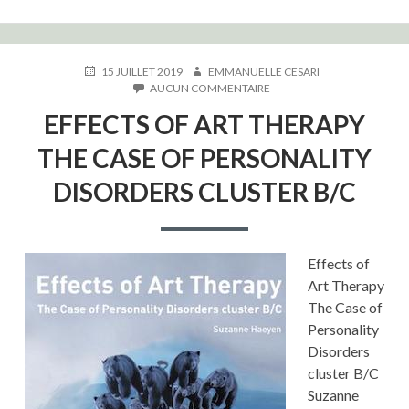
PUBLIÉ
AUTEUR
15 JUILLET 2019
EMMANUELLE CESARI
LE
SUR
AUCUN COMMENTAIRE
EFFECTS
EFFECTS OF ART THERAPY
OF
ART
THE CASE OF PERSONALITY
THERAPY
THE
DISORDERS CLUSTER B/C
CASE
OF
PERSONALITY
DISORDERS
CLUSTER
Effects of
B/C
Art Therapy
The Case of
Personality
Disorders
cluster B/C
Suzanne