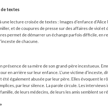
 de textes
 à une lecture croisée de textes : Images d’enfance d’Alice M
ler, et de coupures de presse sur des affaires de viol et 
res permet de démarrer un échange parfois difficile, en re
l’inceste de chacune.
n présence de sa mère de son grand-père incestueux. Emm
our en arrière sur leur enfance. L’une victime d’inceste, di
ait été également abusée par leur père. Elles évoquent le r
plices, par leur silence. La parole circule. Les interviews 
famille, de leurs médecins, de leurs les amis semblent se 
 »