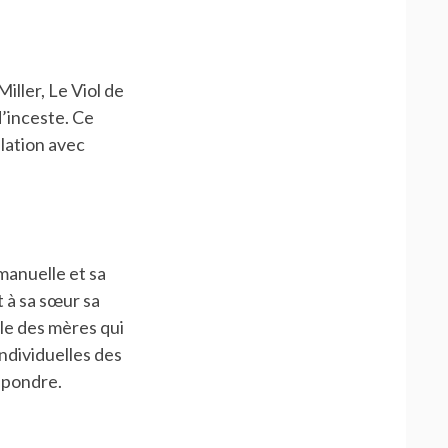
iller, Le Viol de
d’inceste. Ce
lation avec
anuelle et sa
t à sa sœur sa
ôle des mères qui
individuelles des
répondre.