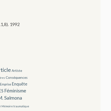
11,8). 1992
ticle
Artiste
Conséquences
tres
Enquête
Emprise
Féminisme
ES
M. Salmona
e
Mémoire traumatique