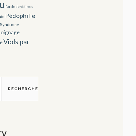
u
Parole de victimes
Pédophilie
nte
Syndrome
oignage
Viols par
te
TV