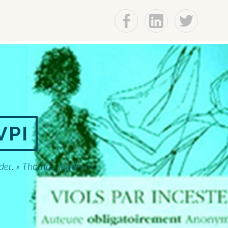
F
Lin
t
VPI
éder. » Thomas Jefferson,