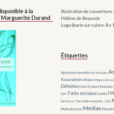
disponible à la
Illustration de couverture :
e Marguerite Durand
Hélène de Beauvoir
Logo (burin sur cuivre. 8 x 
Étiquettes
Ar
Agressions sexuelles
Art-thérapie
Associations
Blogue
Blogues des au
Définition
Emission
Déni
Ecriture
Faits sociaux
FP
Famille
ESPT
Lettre ouverte…
Lois
Illel Kieser ‘l Baz
Médias
Maltraitances
Mémoir