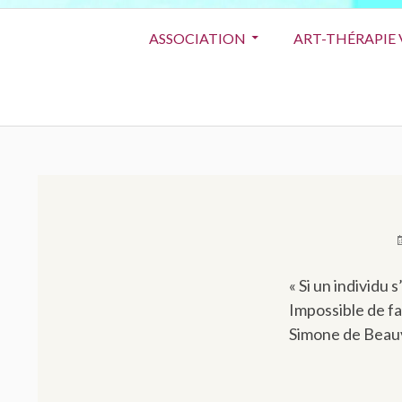
Menu
ASSOCIATION
ART-THÉRAPIE 
principal
P
L
« Si un individu 
Impossible de fai
Simone de Beau