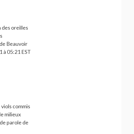
/
CAROLE
ROUSSOPOULOS
 des oreilles
s
 de Beauvoir
21 à 05:21 EST
 viols commis
e milieux
de parole de