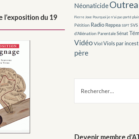
Outrea
Néonaticide
 l’exposition du 19
Pierre Joxe
Pourquoi je n'ai pas porté plai
Radio
Reppea
Pétition
SVS
SSPT
Tém
Sénat
d'Aliénation Parentale
Vidéo
Viols par inces
Viol
père
Rechercher :
Devenir membre d’A