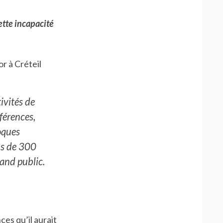
ette incapacité
 à Créteil
ivités de
férences,
oques
lus de 300
rand public.
es qu’il aurait