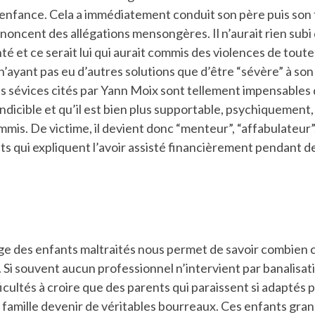
 enfance. Cela a immédiatement conduit son père puis son 
énoncent des allégations mensongères. Il n’aurait rien subi 
nté et ce serait lui qui aurait commis des violences de toute
 n’ayant pas eu d’autres solutions que d’être “sévère” à son
 sévices cités par Yann Moix sont tellement impensables 
ndicible et qu’il est bien plus supportable, psychiquement, 
mmis. De victime, il devient donc “menteur”, “affabulateur”
ts qui expliquent l’avoir assisté financièrement pendant de
rge des enfants maltraités nous permet de savoir combien 
. Si souvent aucun professionnel n’intervient par banalisat
ficultés à croire que des parents qui paraissent si adaptés 
r famille devenir de véritables bourreaux. Ces enfants gra