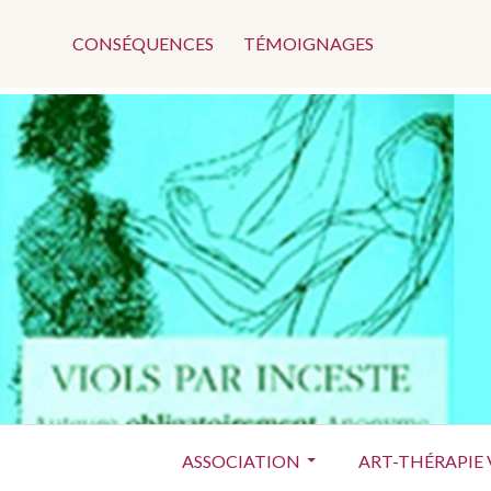
Menu
Aller
au
CONSÉQUENCES
TÉMOIGNAGES
Top
contenu
Menu
ASSOCIATION
ART-THÉRAPIE 
principal