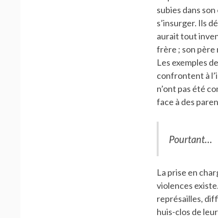
subies dans son
s’insurger. Ils d
aurait tout inve
frère ; son père
Les exemples des
confrontent à l’i
n’ont pas été co
face à des paren
Pourtant…
La prise en cha
violences existe
représailles, dif
huis-clos de leu