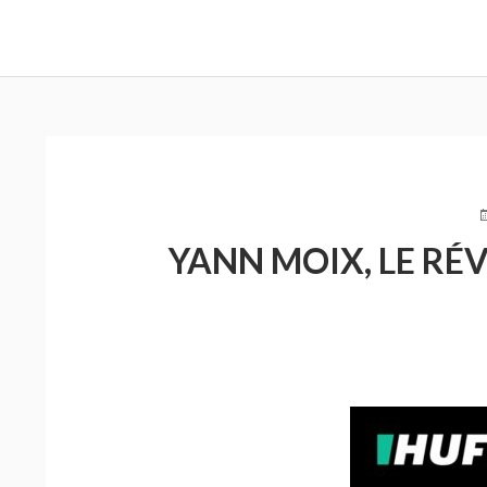
FIL
D'ARIANE
P
L
YANN MOIX, LE RÉ