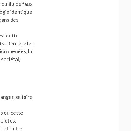
 qu’il a de faux
tégie identique
 dans des
est cette
ts. Derrière les
ion menées, la
 sociétal,
danger, se faire
as eu cette
rejetés,
s entendre