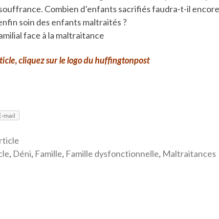
souffrance. Combien d’enfants sacrifiés faudra-t-il encor
nfin soin des enfants maltraités ?
milial face à la maltraitance
rticle, cliquez sur le logo du huffingtonpost
E-mail
rticle
cle
,
Déni
,
Famille
,
Famille dysfonctionnelle
,
Maltraitances