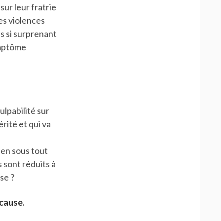
sur leur fratrie
es violences
s si surprenant
ymptôme
ulpabilité sur
érité et qui va
ien sous tout
s sont réduits à
se ?
 cause.