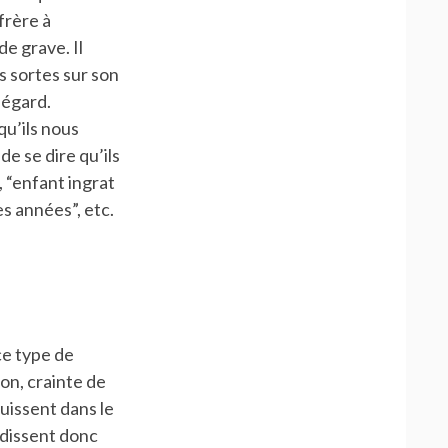
frère à
de grave. Il
s sortes sur son
 égard.
qu’ils nous
de se dire qu’ils
, “enfant ingrat
s années”, etc.
ce type de
ion, crainte de
puissent dans le
ndissent donc