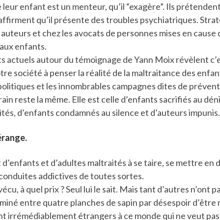
 leur enfant est un menteur, qu’il “exagère”. Ils prétendent
affirment qu’il présente des troubles psychiatriques. Stra
 auteurs et chez les avocats de personnes mises en cause
 aux enfants.
ts actuels autour du témoignage de Yann Moix révèlent c’
tre société à penser la réalité de la maltraitance des enfan
politiques et les innombrables campagnes dites de prévent
rrain reste la même. Elle est celle d’enfants sacrifiés au déni
ités, d’enfants condamnés au silence et d’auteurs impunis.
érange.
 d’enfants et d’adultes maltraités à se taire, se mettre en 
 conduites addictives de toutes sortes.
cu, à quel prix ? Seul lui le sait. Mais tant d’autres n’ont p
erminé entre quatre planches de sapin par désespoir d’être 
sont irrémédiablement étrangers à ce monde qui ne veut pa