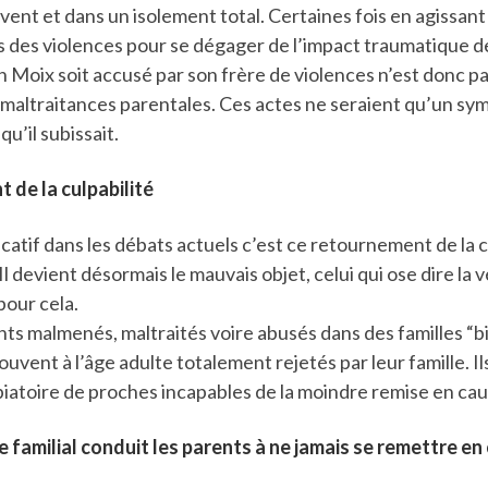
vent et dans un isolement total. Certaines fois en agissant 
rs des violences pour se dégager de l’impact traumatique d
 Moix soit accusé par son frère de violences n’est donc pa
es maltraitances parentales. Ces actes ne seraient qu’un s
qu’il subissait.
 de la culpabilité
icatif dans les débats actuels c’est ce retournement de la c
 Il devient désormais le mauvais objet, celui qui ose dire la v
pour cela.
ts malmenés, maltraités voire abusés dans des familles “b
ouvent à l’âge adulte totalement rejetés par leur famille. Il
xpiatoire de proches incapables de la moindre remise en cau
e familial conduit les parents à ne jamais se remettre en