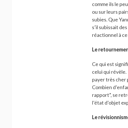
comme ils le peu
ou sur leurs pai
subies. Que Yann
s’il subissait d
réactionnel à ce 
Le retournement
Ce qui est signif
celui qui révèle.
payer très cher 
Combien d’enfan
rapport”, se retr
l’état d’objet e
Le révisionnism