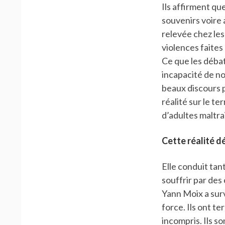
Ils affirment que
souvenirs voire 
relevée chez les
violences faites
Ce que les déba
incapacité de no
beaux discours 
réalité sur le te
d’adultes maltra
Cette réalité d
Elle conduit tant
souffrir par des
Yann Moix a survé
force. Ils ont t
incompris. Ils 