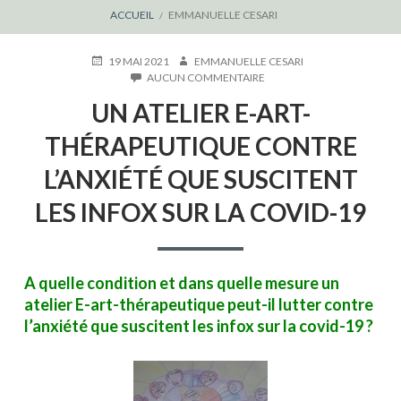
FIL
ACCUEIL
EMMANUELLE CESARI
D'ARIANE
PUBLIÉ
AUTEUR
19 MAI 2021
EMMANUELLE CESARI
LE
SUR
AUCUN COMMENTAIRE
UN
UN ATELIER E-ART-
ATELIER
E-
THÉRAPEUTIQUE CONTRE
ART-
THÉRAPEUTIQUE
L’ANXIÉTÉ QUE SUSCITENT
CONTRE
L’ANXIÉTÉ
LES INFOX SUR LA COVID-19
QUE
SUSCITENT
LES
INFOX
SUR
A quelle condition et dans quelle mesure un
LA
atelier E-art-thérapeutique peut-il lutter contre
COVID-
19
l’anxiété que suscitent les infox sur la covid-19 ?