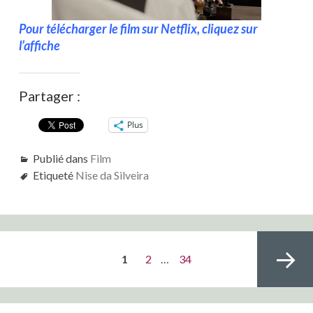
Pour télécharger le film sur Netflix, cliquez sur
Nise 6
l’affiche
Partager :
Plus
Publié dans
Film
Nise 4
Nise 3
Nise 2
Nise 1
Etiqueté
Nise da Silveira
Pagination
PAGE
Page
Page
1
2
…
34
des
publications