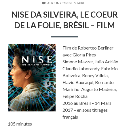
LE
SUR
AUCUN COMMENTAIRE
NISE
NISE DA SILVEIRA, LE COEUR
DA
SILVEIRA,
DE LA FOLIE, BRÉSIL – FILM
LE
COEUR
DE
LA
FOLIE,
Film de Roberteo Berliner
BRÉSIL
avec Gloria Pires
–
FILM
Simone Mazzer, Julio Adrião,
Claudio Jaborandy, Fabrício
Boliveira, Roney Villela,
Flavio Bauraqui, Bernardo
Marinho, Augusto Madeira,
Felipe Rocha
2016 au Brésil – 14 Mars
2017 – en sous titrages
français
105 minutes