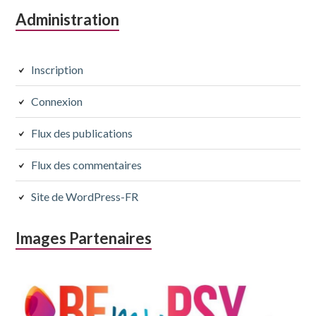
Colonne
Administration
Page
latérale
subsidiaire
Inscription
suivante
Connexion
Flux des publications
Flux des commentaires
Site de WordPress-FR
Images Partenaires