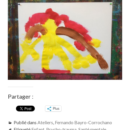
Partager :
Plus
Publié dans
Ateliers
,
Fernando Bayro-Corrochano
Etiqueté
Enfant
,
Psycho-trauma
,
Santé mentale
,