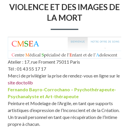
VIOLENCE ET DES IMAGES DE
EFFETS
DÉVASTATEURS
LA MORT
DE
LA
VIOLENCE
ET
DES
IMAGES
DE
LA
MORT
Atelier : 17, rue Froment 75011 Paris
Tél : 01 43 55 17 17
Merci de privilégier la prise de rendez-vous en ligne sur le
site doctolib
Fernando Bayro-Corrochano – Psychothérapeute-
Psychanalyste et Art-thérapeute
Peinture et Modelage de l’Argile, en tant que supports
artistiques d’expression de l’Inconscient et de la Création.
Un travail personnel en tant que récupération de l’Intime
propre à chacun.