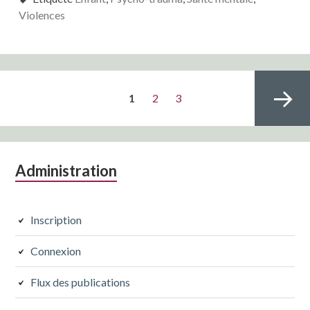
Violences
Pagination
PAGE
Page
Page
1
2
3
des
publications
Colonne
Administration
Page
latérale
subsidiaire
Inscription
suivante
Connexion
Flux des publications