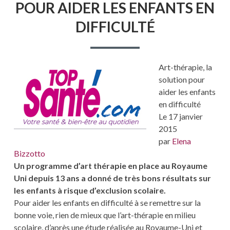
POUR AIDER LES ENFANTS EN
SOLUTION
POUR
DIFFICULTÉ
AIDER
LES
ENFANTS
EN
DIFFICULTÉ
Art-thérapie, la
solution pour
aider les enfants
en difficulté
Le 17 janvier
2015
par
Elena
Bizzotto
Un programme d’art thérapie en place au Royaume
Uni depuis 13 ans a donné de très bons résultats sur
les enfants à risque d’exclusion scolaire.
Pour aider les enfants en difficulté à se remettre sur la
bonne voie, rien de mieux que l’art-thérapie en milieu
scolaire, d’après une étude réalisée au Royaume-Uni et