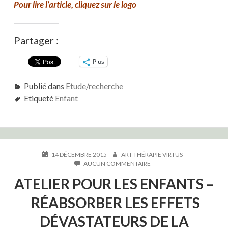
Pour lire l’article, cliquez sur le logo
Partager :
Plus
Publié dans
Etude/recherche
Etiqueté
Enfant
PUBLIÉ
AUTEUR
14 DÉCEMBRE 2015
ART-THÉRAPIE VIRTUS
LE
SUR
AUCUN COMMENTAIRE
ATELIER
ATELIER POUR LES ENFANTS –
POUR
LES
RÉABSORBER LES EFFETS
ENFANTS
–
DÉVASTATEURS DE LA
RÉABSORBER
LES