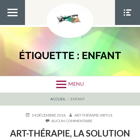
Aller
au
contenu
MEN
MEN
U TOP
U
SOCIA
L
ÉTIQUETTE :
ENFANT
MENU
FIL
ACCUEIL
ENFANT
D'ARIANE
PUBLIÉ
AUTEUR
14 DÉCEMBRE 2016
ART-THÉRAPIE VIRTUS
LE
SUR
AUCUN COMMENTAIRE
ART-
ART-THÉRAPIE, LA SOLUTION
THÉRAPIE,
LA