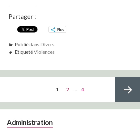
Partager :
Plus
Publié dans
Divers
Etiqueté
Violences
Pagination
PAGE
Page
Page
1
2
…
4
des
publications
Colonne
Administration
Page
latérale