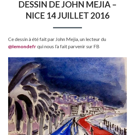
DESSIN DE JOHN MEJIA –
DE
JOHN
NICE 14 JUILLET 2016
MEJIA
–
NICE
14
JUILLET
Ce dessin à été fait par John Mejia, un lecteur du
2016
@
lemondefr
qui nous l’a fait parvenir sur FB