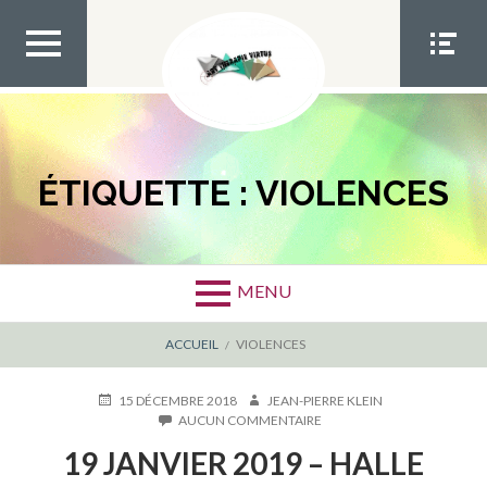
Aller
au
contenu
MEN
MEN
U TOP
U
SOCIA
L
ÉTIQUETTE :
VIOLENCES
MENU
FIL
ACCUEIL
VIOLENCES
D'ARIANE
PUBLIÉ
AUTEUR
15 DÉCEMBRE 2018
JEAN-PIERRE KLEIN
LE
SUR
AUCUN COMMENTAIRE
19
19 JANVIER 2019 – HALLE
JANVIER
2019