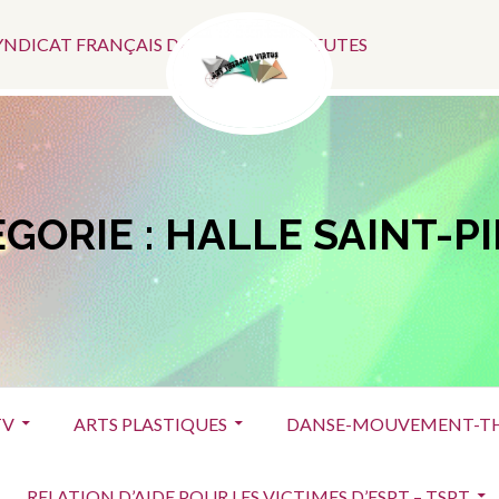
Menu
SYNDICAT FRANÇAIS DES ART-THÉRAPEUTES
Social
GORIE :
HALLE SAINT-P
TV
ARTS PLASTIQUES
DANSE-MOUVEMENT-TH
RELATION D’AIDE POUR LES VICTIMES D’ESPT – TSPT