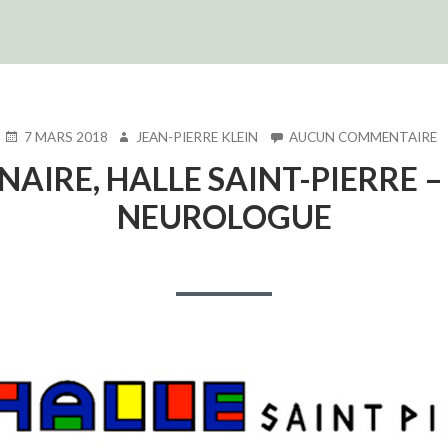
PUBLIÉ
AUTEUR
S
7 MARS 2018
JEAN-PIERRE KLEIN
AUCUN COMMENTAIRE
LE
1
INAIRE, HALLE SAINT-PIERRE 
M
2
NEUROLOGUE
–
S
H
S
P
–
S
C
N