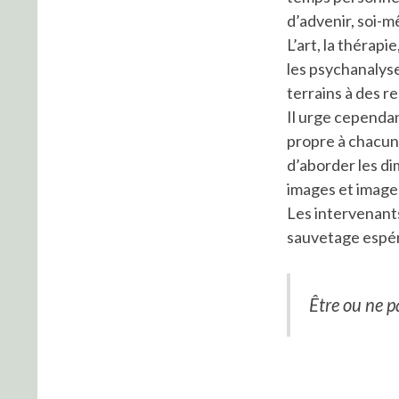
d’advenir, soi-
L’art, la thérapi
les psychanalyse
terrains à des r
Il urge cependan
propre à chacun
d’aborder les di
images et image
Les intervenant
sauvetage espér
Être ou ne p