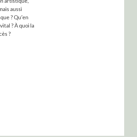
n artistique,
mais aussi
ique ? Qu’en
tal ? À quoi la
cès ?