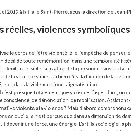
l 2019 à la Halle Saint-Pierre, sous la direction de Jean-Pi
s réelles, violences symboliques
yse le corps de l’être violenté, elle l’empêche de penser, el
en deçà de toute remémoration, dans une temporalité figée
e deuil impossible, la fixation de la personne dans le statut
e de la violence subie. Ou bien c’est la fixation de la pers
 etc., dans la violence d’une stigmatisation.
 n’est presque totalement que violence. Cependant, on no
e conscience, de dénonciation, de mobilisation. Assistons
rnative violente à la violence ? Mais d’abord comprenons ce
ns en quoi elle n’est perçue que dans sa dimension de dest
 devenir une force, une énergie. L’art, la sociologie, la ph