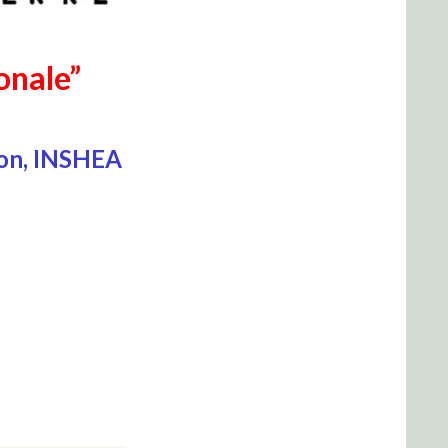
onale”
ion, INSHEA