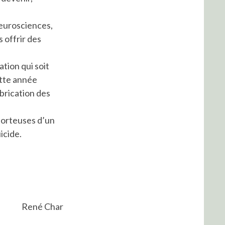
 neurosciences,
 offrir des
tion qui soit
ette année
abrication des
porteuses d’un
icide.
René Char