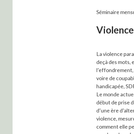
Séminaire mensue
Violence
La violence paral
deçà des mots, 
l’effondrement, l
voire de coupabl
handicapée, SDF,
Le monde actuel
début de prise d
d’une ère d’alte
violence, mesuro
comment elle peut