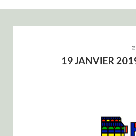
FIL
D'ARIANE
PU
LE
19 JANVIER 201