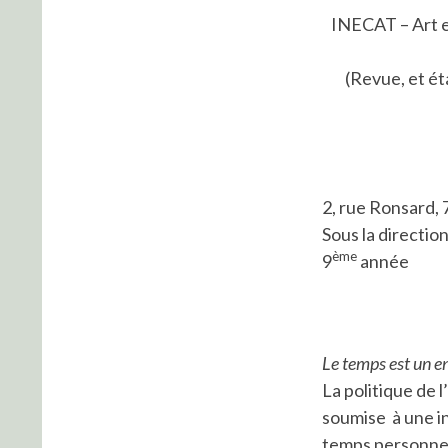
INECAT – Art e
(Revue, et ét
2, rue Ronsard, 
Sous la directio
ème
9
année
Le temps est un e
La politique de 
soumise à une in
temps personnel 