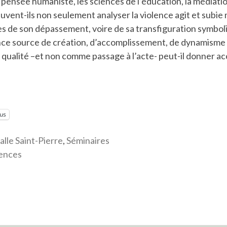
 pensée humaniste, les sciences de l’éducation, la médiatio
euvent-ils non seulement analyser la violence agit et subie 
es de son dépassement, voire de sa transfiguration symbol
lence source de création, d’accomplissement, de dynamisme vi
qualité –et non comme passage à l’acte- peut-il donner ac
lus
alle Saint-Pierre
,
Séminaires
lences