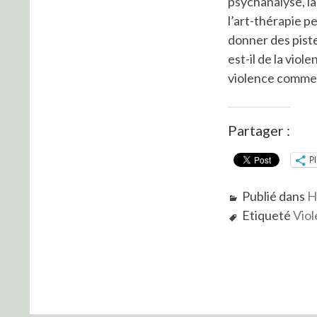
psychanalyse, la
l’art-thérapie p
donner des pist
est-il de la vio
violence comme 
Partager :
P
Publié dans
H
Etiqueté
Vio