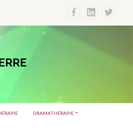
f
Lin
t
IERRE
ÉRAPIE
DRAMATHÉRAPIE