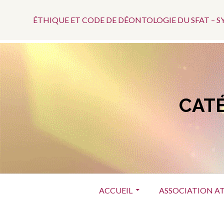
Menu
Aller
au
ÉTHIQUE ET CODE DE DÉONTOLOGIE DU SFAT – 
Top
contenu
CATÉ
Menu
ACCUEIL
ASSOCIATION A
principal