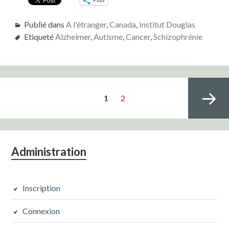
Publié dans
A l'étranger
,
Canada
,
Institut Douglas
Etiqueté
Alzheimer
,
Autisme
,
Cancer
,
Schizophrénie
Pagination
PAGE
Page
1
2
des
publications
Colonne
Administration
Page
latérale
subsidiaire
Inscription
suivante
Connexion