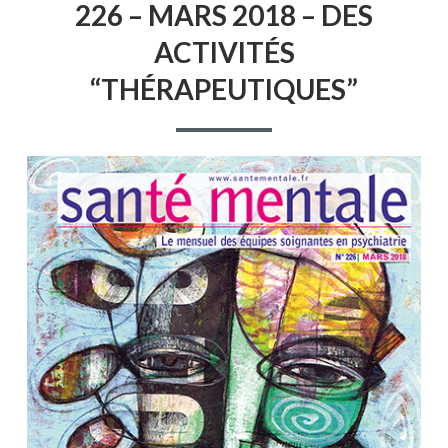
226 – MARS 2018 – DES
N°
226
ACTIVITÉS
–
MARS
“THÉRAPEUTIQUES”
2018
–
DES
ACTIVITÉS
“THÉRAPEUTIQUES”