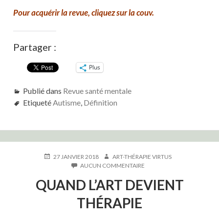
Pour acquérir la revue, cliquez sur la couv.
Partager :
Plus
Publié dans
Revue santé mentale
Etiqueté
Autisme
,
Définition
PUBLIÉ
AUTEUR
27 JANVIER 2018
ART-THÉRAPIE VIRTUS
LE
SUR
AUCUN COMMENTAIRE
QUAND
QUAND L’ART DEVIENT
L’ART
DEVIENT
THÉRAPIE
THÉRAPIE