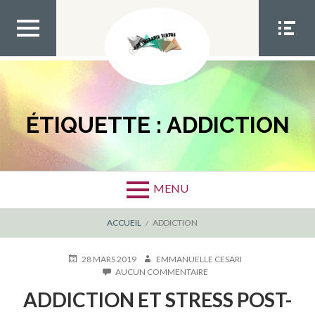
Aller
au
contenu
MEN
MEN
U TOP
U
SOCIA
L
ÉTIQUETTE :
ADDICTION
MENU
FIL
ACCUEIL
ADDICTION
D'ARIANE
PUBLIÉ
AUTEUR
28 MARS 2019
EMMANUELLE CESARI
LE
SUR
AUCUN COMMENTAIRE
ADDICTION
ADDICTION ET STRESS POST-
ET
STRESS