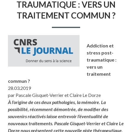
TRAUMATIQUE : VERS UN
POST-
TRAUMATIQUE
TRAITEMENT COMMUN ?
:
VERS
UN
TRAITEMENT
COMMUN
?
Addiction et
stress post-
traumatique :
vers un
traitement
commun ?
28.03.2019
par Pascale Gisquet-Verrier et Claire Le Dorze
À l’origine de ces deux pathologies, la mémoire. La
possibilité, récemment démontrée, de modifier des
souvenirs réactivés laisse entrevoir l’éventualité de
nouveaux traitements. Pascale Gisquet-Verrier et Claire Le
Dorze nous présentent cette nouvelle piste thérapeutique.