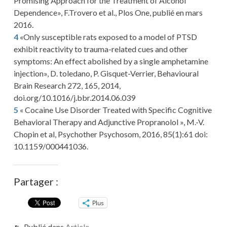
Promising Approach for the Treatment of Alcohol
Dependence», F.Trovero et al., Plos One, publié en mars
2016.
4
«Only susceptible rats exposed to a model of PTSD
exhibit reactivity to trauma-related cues and other
symptoms: An effect abolished by a single amphetamine
injection», D. toledano, P. Gisquet-Verrier, Behavioural
Brain Research 272, 165, 2014,
doi.org/10.1016/j.bbr.2014.06.039
5
« Cocaine Use Disorder Treated with Specific Cognitive
Behavioral Therapy and Adjunctive Propranolol », M.-V.
Chopin et al, Psychother Psychosom, 2016, 85(1):61 doi:
10.1159/000441036.
Partager :
Plus
Publié dans
Article