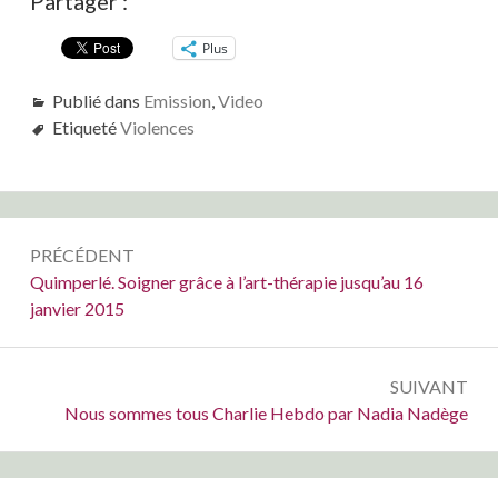
Partager :
Plus
Publié dans
Emission
,
Video
Etiqueté
Violences
Navigation
PRÉCÉDENT
de
Précédent :
Quimperlé. Soigner grâce à l’art-thérapie jusqu’au 16
janvier 2015
l’article
SUIVANT
Suivant :
Nous sommes tous Charlie Hebdo par Nadia Nadège