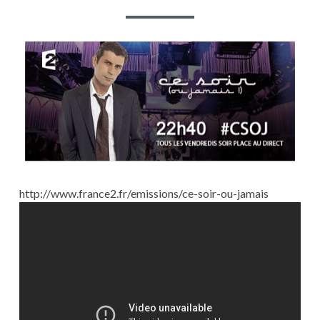
–
CE
SOIR
(OU
JAMAIS
!)
–
LA
PEUR
http://www.france2.fr/emissions/ce-soir-ou-jamais