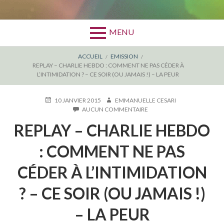
MENU
FIL
ACCUEIL
EMISSION
REPLAY – CHARLIE HEBDO : COMMENT NE PAS CÉDER À
D'ARIANE
L’INTIMIDATION ? – CE SOIR (OU JAMAIS !) – LA PEUR
PUBLIÉ
AUTEUR
10 JANVIER 2015
EMMANUELLE CESARI
LE
SUR
AUCUN COMMENTAIRE
REPLAY
REPLAY – CHARLIE HEBDO
–
CHARLIE
HEBDO
: COMMENT NE PAS
:
COMMENT
CÉDER À L’INTIMIDATION
NE
PAS
? – CE SOIR (OU JAMAIS !)
CÉDER
À
L’INTIMIDATION
– LA PEUR
?