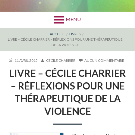
MENU
FIL
ACCUEIL
LIVRES
LIVRE – CÉCILE CHARRIER – RÉFLEXIONS POUR UNE THÉRAPEUTIQUE
D'ARIANE
DE LA VIOLENCE
PUBLIÉ
AUTEUR
SUR
11 AVRIL 2015
CÉCILE CHARRIER
AUCUN COMMENTAIRE
LE
LIVRE
LIVRE – CÉCILE CHARRIER
–
CÉCIL
CHARR
– RÉFLEXIONS POUR UNE
–
RÉFLE
THÉRAPEUTIQUE DE LA
POUR
UNE
VIOLENCE
THÉR
DE
LA
VIOLE