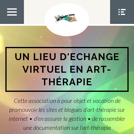
Aller
au
contenu
MEN
MEN
U TOP
U
SOCIA
L
UN LIEU D'ECHANGE
VIRTUEL EN ART-
THÉRAPIE
Cette association a pour objet et vocation de
promouvoir les sites et blogues d’art-thérapie sur
internet • d’en assurer la gestion • de rassembler
une documentation sur l’art-thérapie