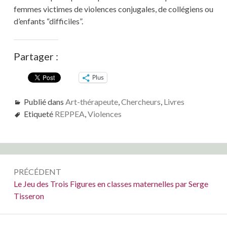
femmes victimes de violences conjugales, de collégiens ou
d’enfants “difficiles”.
Partager :
Plus
Publié dans
Art-thérapeute
,
Chercheurs
,
Livres
Etiqueté
REPPEA
,
Violences
Navigation
PRÉCÉDENT
de
Précédent :
Le Jeu des Trois Figures en classes maternelles par Serge
Tisseron
l’article