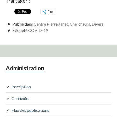
Partager :
Plus
Publié dans
Centre Pierre Janet
,
Chercheurs
,
Divers
Etiqueté
COVID-19
Colonne
Administration
latérale
subsidiaire
Inscription
Connexion
Flux des publications