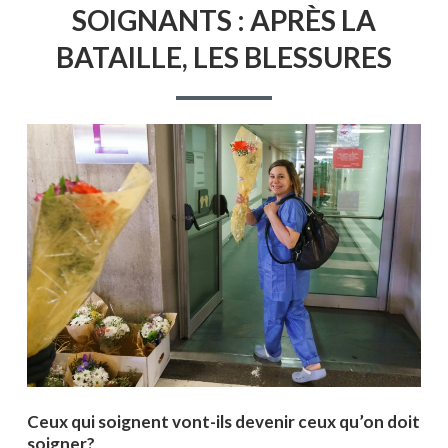
SOIGNANTS : APRÈS LA
:
APRÈS
BATAILLE, LES BLESSURES
LA
BATAILLE,
LES
BLESSURES
Ceux qui soignent vont-ils devenir ceux qu’on doit
soigner?