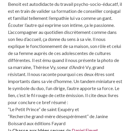
Benoit est autodidacte du travail psycho-socio-éducatf, il
est en train de valider sa formation de conseiller conjugal
et familial tellement l’empathie lui va comme un gant.
Écouter l’autre qui exprime son intime, ça le passionne.
L’accompagner au quotidien discrètement comme dans
son lieu d’accueil, ça donne du sens à sa vie. Il nous
explique le fonctionnement de sa maison, son rôle et celui
de sa femme auprès de ces adolescentes de cultures
différentes. Il est ému quand il nous présente la photo de
sa marraine, Thérèse Vy, soeur d’André Vy, grand
résistant. Il nous raconte pourquoi ces deux êtres sont
importants dans sa vie d’homme. Un tandem miniature est
le symbole du duo, l’un dirige, l’autre apporte sa force. Le
lien, c’est le fil rouge de cette émission. Il cite deux livres
pour conclure ce bref résumé :
“Le Petit Prince” de saint Exupéry et
“Recherche grand-mère désespérément” de Janine
Boissard aux éditions Fayard
la
Chasse aux Idées reçues
de
Daniel Fievet