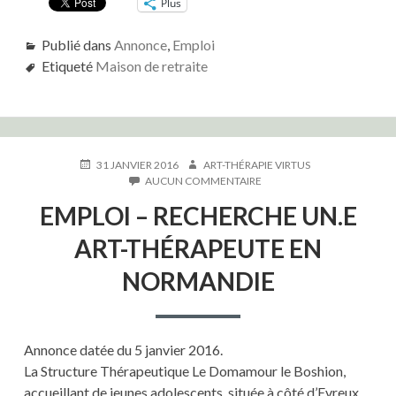
Plus
Publié dans
Annonce
,
Emploi
Etiqueté
Maison de retraite
PUBLIÉ
AUTEUR
31 JANVIER 2016
ART-THÉRAPIE VIRTUS
LE
SUR
AUCUN COMMENTAIRE
EMPLOI
EMPLOI – RECHERCHE UN.E
–
RECHERCHE
ART-THÉRAPEUTE EN
UN.E
ART-
NORMANDIE
THÉRAPEUTE
EN
NORMANDIE
Annonce datée du 5 janvier 2016.
La Structure Thérapeutique Le Domamour le Boshion,
accueillant de jeunes adolescents, située à côté d’Evreux