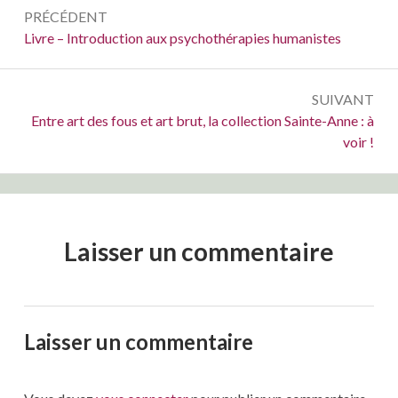
Navigation
PRÉCÉDENT
de
Précédent :
Livre – Introduction aux psychothérapies humanistes
l’article
SUIVANT
Suivant :
Entre art des fous et art brut, la collection Sainte-Anne : à
voir !
Laisser un commentaire
Laisser un commentaire