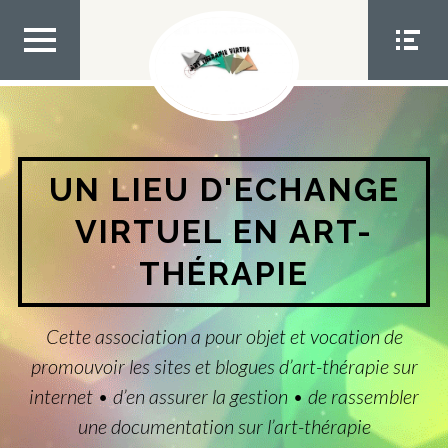
Aller
au
contenu
MEN
MEN
U TOP
U
SOCIA
L
UN LIEU D'ECHANGE
VIRTUEL EN ART-
THÉRAPIE
Cette association a pour objet et vocation de
promouvoir les sites et blogues d’art-thérapie sur
internet • d’en assurer la gestion • de rassembler
une documentation sur l’art-thérapie