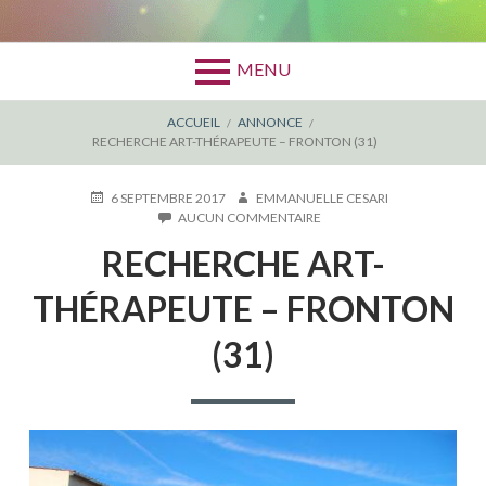
MENU
FIL
ACCUEIL
ANNONCE
RECHERCHE ART-THÉRAPEUTE – FRONTON (31)
D'ARIANE
PUBLIÉ
AUTEUR
6 SEPTEMBRE 2017
EMMANUELLE CESARI
LE
SUR
AUCUN COMMENTAIRE
RECHERCHE
RECHERCHE ART-
ART-
THÉRAPEUTE
–
THÉRAPEUTE – FRONTON
FRONTON
(31)
(31)