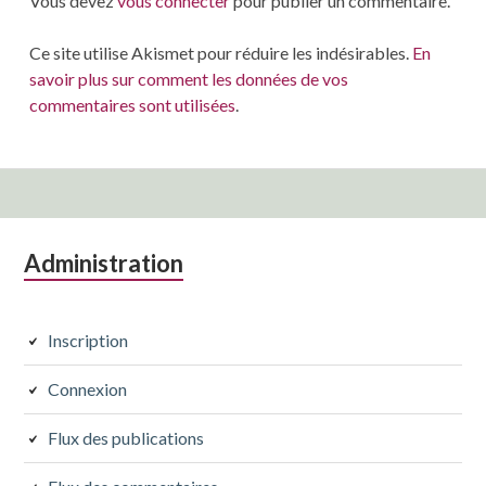
Vous devez
vous connecter
pour publier un commentaire.
Ce site utilise Akismet pour réduire les indésirables.
En
savoir plus sur comment les données de vos
commentaires sont utilisées
.
Colonne
Administration
latérale
subsidiaire
Inscription
Connexion
Flux des publications