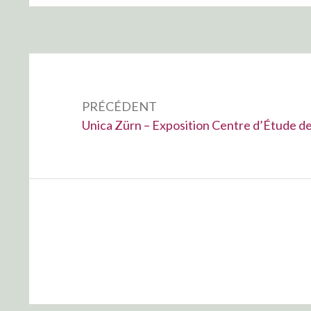
Navigation
de
PRÉCÉDENT
l’article
Précédent :
Unica Zürn – Exposition Centre d’Étude de 