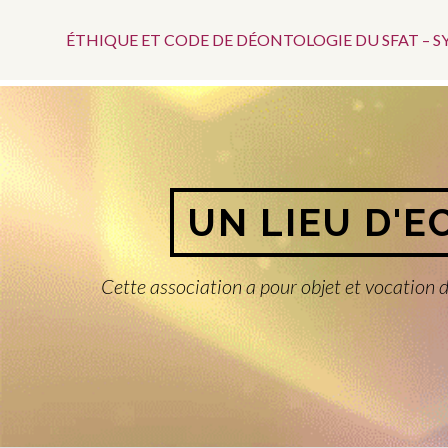
Menu
Aller
au
ÉTHIQUE ET CODE DE DÉONTOLOGIE DU SFAT – 
Top
contenu
UN LIEU D'E
Cette association a pour objet et vocation d