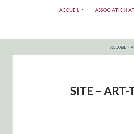
Menu
ACCUEIL
ASSOCIATION A
principal
FIL
ACCUEIL
A
D'ARIANE
SITE – ART