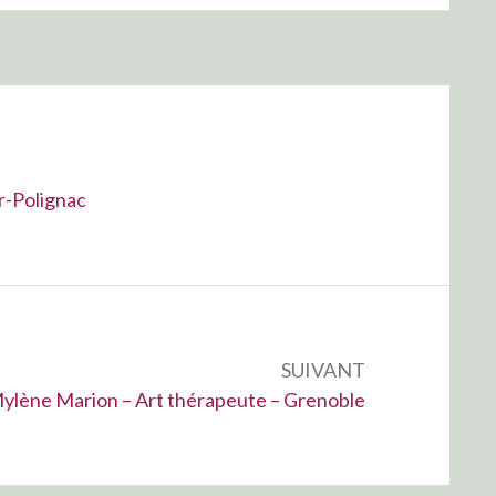
r-Polignac
SUIVANT
uivant :
ylène Marion – Art thérapeute – Grenoble