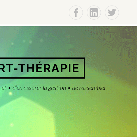
f
Lin
t
ART-THÉRAPIE
net • d’en assurer la gestion • de rassembler