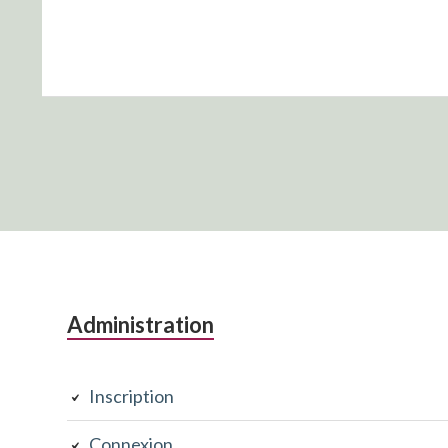
Colonne
Administration
latérale
Inscription
subsidiaire
Connexion