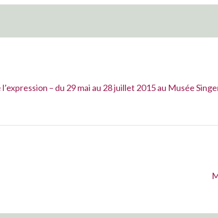
l’expression – du 29 mai au 28 juillet 2015 au Musée Singe
S
M