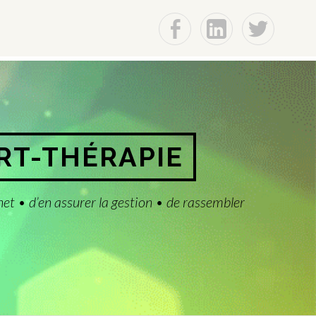
f
Lin
t
ART-THÉRAPIE
net • d’en assurer la gestion • de rassembler