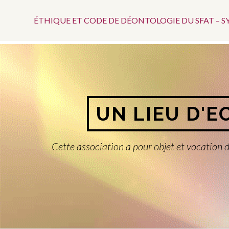
Menu
Aller
au
ÉTHIQUE ET CODE DE DÉONTOLOGIE DU SFAT – 
Top
contenu
UN LIEU D'E
Cette association a pour objet et vocation d