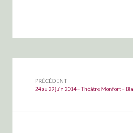
Navigation
de
PRÉCÉDENT
l’article
Précédent :
24 au 29 juin 2014 – Théâtre Monfort – Blan