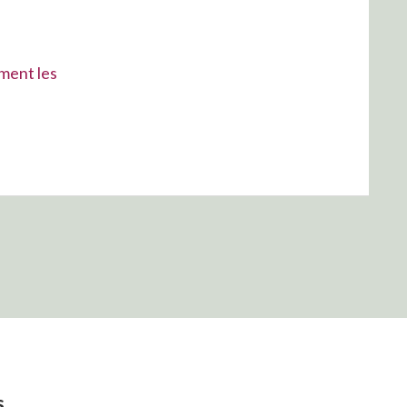
mment les
s