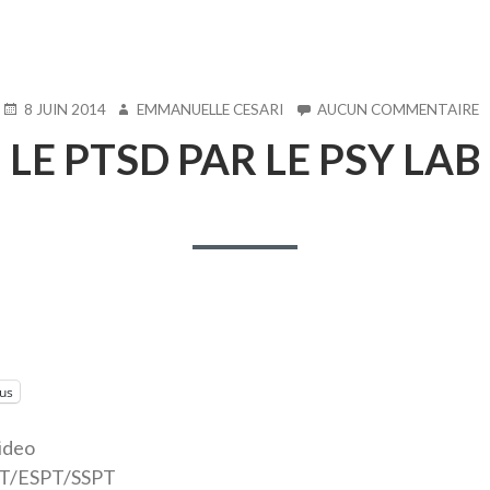
PUBLIÉ
AUTEUR
S
8 JUIN 2014
EMMANUELLE CESARI
AUCUN COMMENTAIRE
LE
L
LE PTSD PAR LE PSY LAB
P
P
L
P
L
lus
ideo
T/ESPT/SSPT