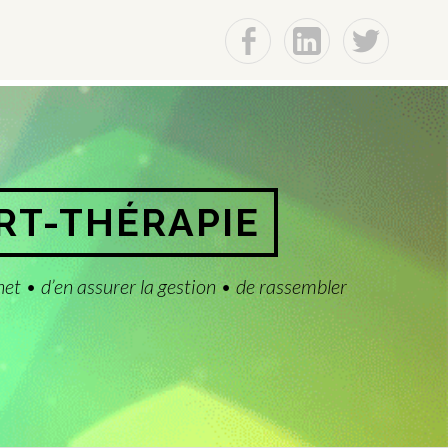
f
Lin
t
ART-THÉRAPIE
net • d’en assurer la gestion • de rassembler