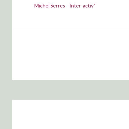
l’article
Précédent :
Michel Serres – Inter-activ’