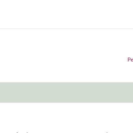
Su
Pe