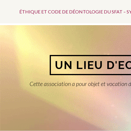
Menu
Aller
au
ÉTHIQUE ET CODE DE DÉONTOLOGIE DU SFAT – 
Top
contenu
UN LIEU D'E
Cette association a pour objet et vocation d