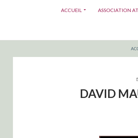
Menu
ACCUEIL
ASSOCIATION A
principal
FIL
ACC
D'ARIANE
P
L
DAVID MA