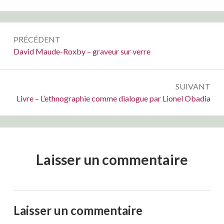
Navigation
PRÉCÉDENT
de
Précédent :
David Maude-Roxby – graveur sur verre
l’article
SUIVANT
Suivant :
Livre – L’ethnographie comme dialogue par Lionel Obadia
Laisser un commentaire
Laisser un commentaire