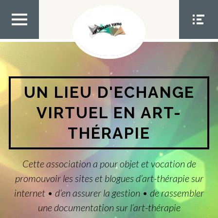
Aller
au
contenu
MEN
MEN
U TOP
U
SOCIA
L
UN LIEU D'ECHANGE
VIRTUEL EN ART-
THÉRAPIE
Cette association a pour objet et vocation de
promouvoir les sites et blogues d’art-thérapie sur
internet • d’en assurer la gestion • de rassembler
une documentation sur l’art-thérapie