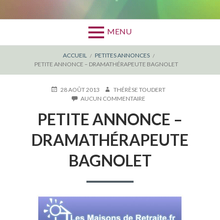
MENU
FIL
ACCUEIL
PETITES ANNONCES
PETITE ANNONCE – DRAMATHÉRAPEUTE BAGNOLET
D'ARIANE
PUBLIÉ
AUTEUR
28 AOÛT 2013
THÉRÈSE TOUDERT
LE
SUR
AUCUN COMMENTAIRE
PETITE
PETITE ANNONCE –
ANNONCE
–
DRAMATHÉRAPEUTE
DRAMATHÉRAPEUTE
BAGNOLET
BAGNOLET