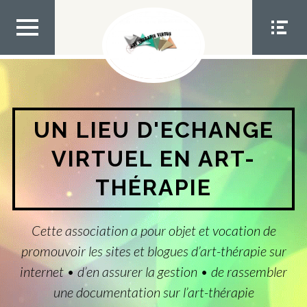
Aller
au
contenu
MEN
MEN
U TOP
U
SOCIA
L
UN LIEU D'ECHANGE
VIRTUEL EN ART-
THÉRAPIE
Cette association a pour objet et vocation de
promouvoir les sites et blogues d’art-thérapie sur
internet • d’en assurer la gestion • de rassembler
une documentation sur l’art-thérapie