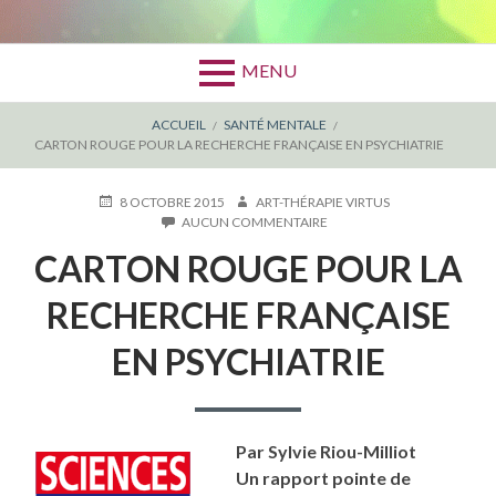
MENU
FIL
ACCUEIL
SANTÉ MENTALE
CARTON ROUGE POUR LA RECHERCHE FRANÇAISE EN PSYCHIATRIE
D'ARIANE
PUBLIÉ
AUTEUR
8 OCTOBRE 2015
ART-THÉRAPIE VIRTUS
LE
SUR
AUCUN COMMENTAIRE
CARTON
CARTON ROUGE POUR LA
ROUGE
POUR
LA
RECHERCHE FRANÇAISE
RECHERCHE
FRANÇAISE
EN PSYCHIATRIE
EN
PSYCHIATRIE
Par Sylvie Riou-Milliot
Un rapport pointe de