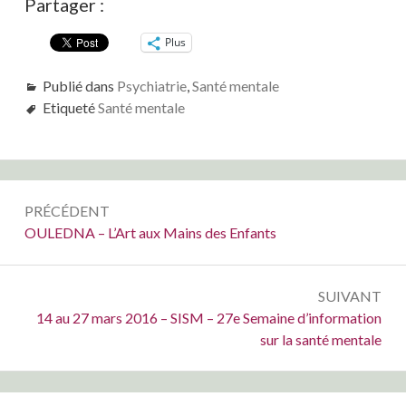
Partager :
Plus
Publié dans
Psychiatrie
,
Santé mentale
Etiqueté
Santé mentale
Navigation
PRÉCÉDENT
de
Précédent :
OULEDNA – L’Art aux Mains des Enfants
l’article
SUIVANT
Suivant :
14 au 27 mars 2016 – SISM – 27e Semaine d’information
sur la santé mentale