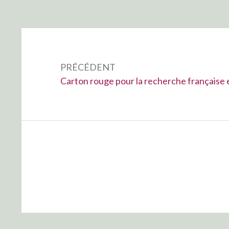
Navigation
de
PRÉCÉDENT
l’article
Précédent :
Carton rouge pour la recherche française 