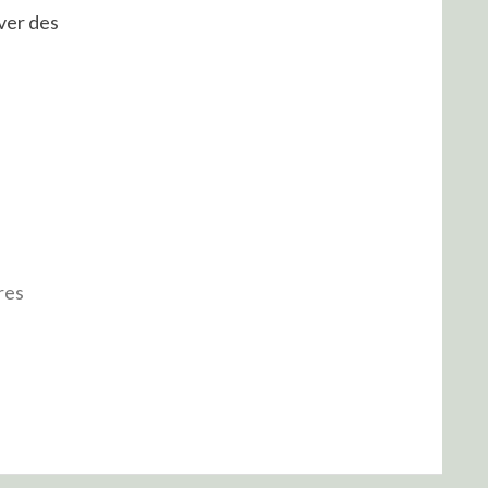
ver des
res