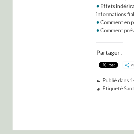
•
Effets indési
informations fia
•
Comment en pa
•
Comment prév
Partager :
P
Publié dans
1
Etiqueté
San