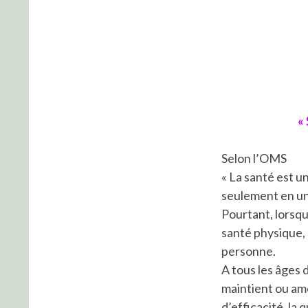
«
Selon l’OMS
« La santé est u
seulement en une
Pourtant, lorsqu
santé physique, 
personne.
A tous les âges 
maintient ou amé
d’efficacité, la 