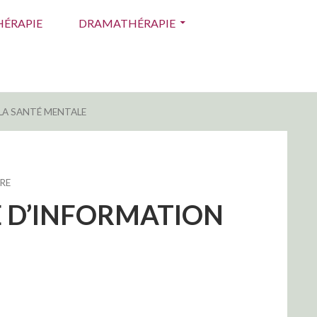
ÉRAPIE
DRAMATHÉRAPIE
 LA SANTÉ MENTALE
SUR
RE
14
NE D’INFORMATION
AU
27
MARS
2016
–
SISM
–
27E