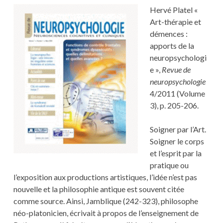
HERVÉ
Hervé Platel «
PLATEL
Art-thérapie et
démences :
apports de la
neuropsychologi
e »,
Revue de
neuropsychologie
4/2011 (Volume
3), p. 205-206.
Soigner par l’Art.
Soigner le corps
et l’esprit par la
pratique ou
l’exposition aux productions artistiques, l’idée n’est pas
nouvelle et la philosophie antique est souvent citée
comme source. Ainsi, Jamblique (242-323), philosophe
néo-platonicien, écrivait à propos de l’enseignement de