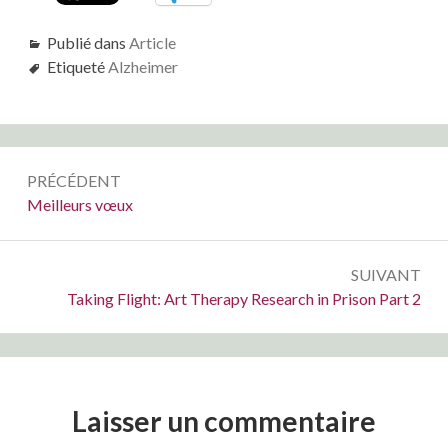
Publié dans
Article
Etiqueté
Alzheimer
Navigation
PRÉCÉDENT
de
Précédent :
Meilleurs vœux
l’article
SUIVANT
Suivant :
Taking Flight: Art Therapy Research in Prison Part 2
Laisser un commentaire