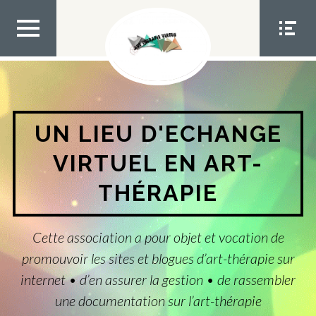
Aller
au
contenu
MEN
MEN
U TOP
U
SOCIA
L
UN LIEU D'ECHANGE
VIRTUEL EN ART-
THÉRAPIE
Cette association a pour objet et vocation de
promouvoir les sites et blogues d’art-thérapie sur
internet • d’en assurer la gestion • de rassembler
une documentation sur l’art-thérapie