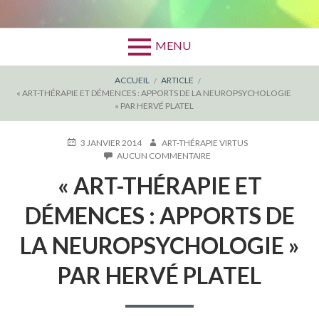
MENU
FIL
ACCUEIL
ARTICLE
« ART-THÉRAPIE ET DÉMENCES : APPORTS DE LA NEUROPSYCHOLOGIE
D'ARIANE
» PAR HERVÉ PLATEL
PUBLIÉ
AUTEUR
3 JANVIER 2014
ART-THÉRAPIE VIRTUS
LE
SUR
AUCUN COMMENTAIRE
«
« ART-THÉRAPIE ET
ART-
THÉRAPIE
ET
DÉMENCES : APPORTS DE
DÉMENCES
:
LA NEUROPSYCHOLOGIE »
APPORTS
DE
PAR HERVÉ PLATEL
LA
NEUROPSYCHOLOGIE
»
PAR