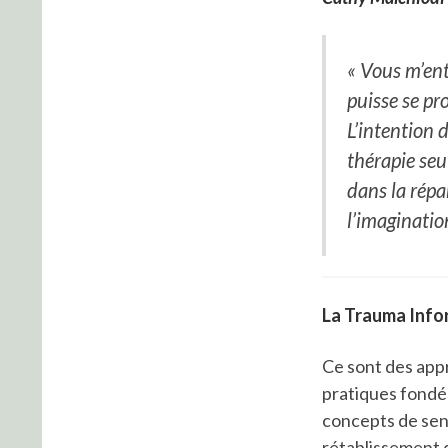
« Vous m’ent
puisse se pr
L’intention 
thérapie seu
dans la répa
l’imaginatio
La Trauma Info
Ce sont des app
pratiques fondée
concepts de sensi
rétablissement 