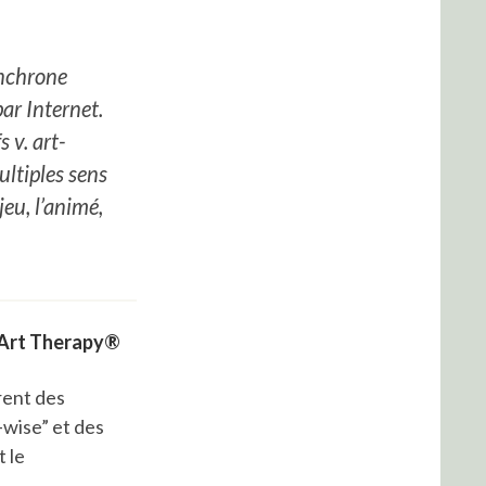
ynchrone
ar Internet.
 v. art-
ultiples sens
jeu, l’animé,
 Art Therapy®
rent des
-wise” et des
t le