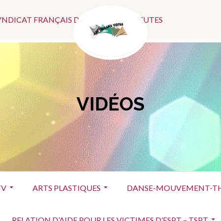
Menu
SYNDICAT FRANÇAIS DES ART-THÉRAPEUTES
Social
VIDÉOS
TV
ARTS PLASTIQUES
DANSE-MOUVEMENT-TH
RELATION D’AIDE POUR LES VICTIMES D’ESPT – TSPT