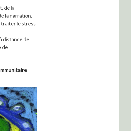
, de la
 la narration,
traiter le stress
 à distance de
e de
 immunitaire