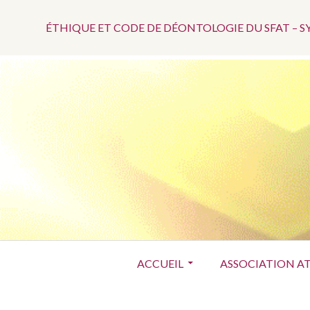
Menu
Aller
au
ÉTHIQUE ET CODE DE DÉONTOLOGIE DU SFAT – 
Top
contenu
Menu
ACCUEIL
ASSOCIATION A
principal