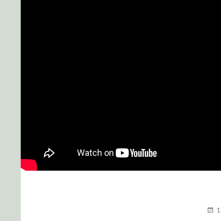
PUBL
1
LE