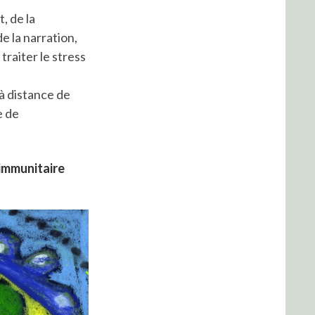
, de la
 la narration,
traiter le stress
 à distance de
e de
 immunitaire