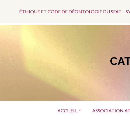
Menu
Aller
au
ÉTHIQUE ET CODE DE DÉONTOLOGIE DU SFAT – 
Top
contenu
CAT
Menu
ACCUEIL
ASSOCIATION A
principal