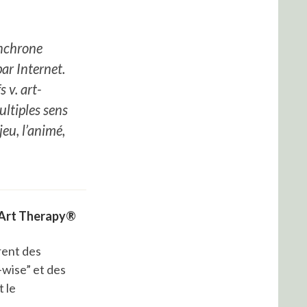
ynchrone
ar Internet.
 v. art-
ultiples sens
jeu, l’animé,
 Art Therapy®
rent des
-wise” et des
t le