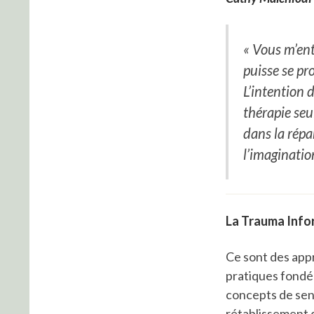
« Vous m’ent
puisse se pr
L’intention 
thérapie seu
dans la répa
l’imaginatio
La Trauma Info
Ce sont des app
pratiques fondée
concepts de sensi
rétablissement 