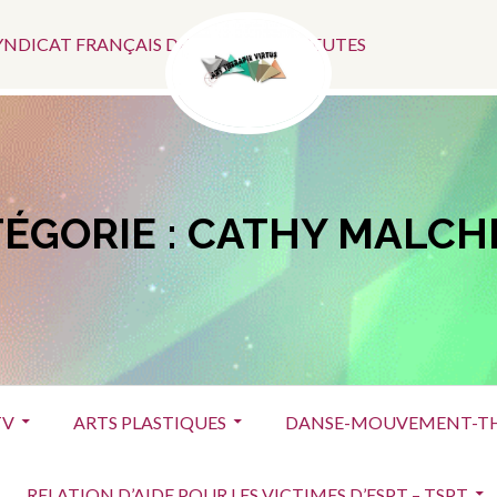
Menu
SYNDICAT FRANÇAIS DES ART-THÉRAPEUTES
Social
ÉGORIE :
CATHY MALCHI
TV
ARTS PLASTIQUES
DANSE-MOUVEMENT-TH
RELATION D’AIDE POUR LES VICTIMES D’ESPT – TSPT