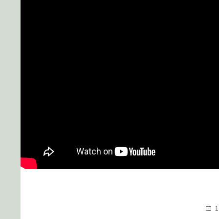
PUBL
1
LE