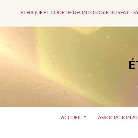
Menu
Aller
au
ÉTHIQUE ET CODE DE DÉONTOLOGIE DU SFAT – 
Top
contenu
É
Menu
ACCUEIL
ASSOCIATION A
principal