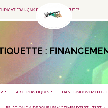
Menu
SYNDICAT FRANÇAIS DES ART-THÉRAPEUTES
Social
TIQUETTE :
FINANCEME
TV
ARTS PLASTIQUES
DANSE-MOUVEMENT-TH
RELATION D’AIDE POUR LES VICTIMES D’ESPT – TSPT