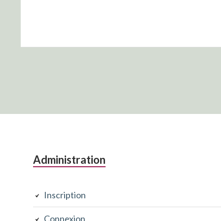
Colonne
Administration
latérale
Inscription
subsidiaire
Connexion