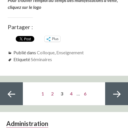
Pour trouver l’emploi du temps des manifestations à venir,
cliquez sur le logo
Partager :
Plus
Publié dans
Colloque
,
Enseignement
Etiqueté
Séminaires
Pagination
Page
Page
PAGE
Page
Page
1
2
3
4
…
6
des
publications
Colonne
Administration
Page
Page