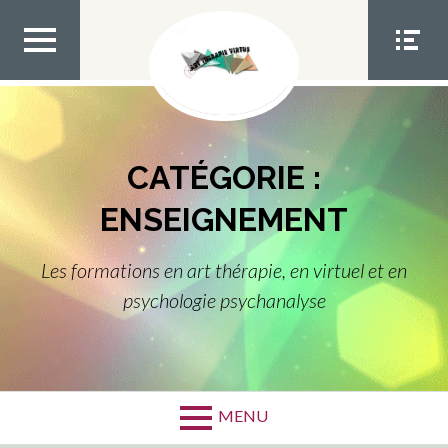
Aller
au
contenu
MEN
MEN
U TOP
U
SOCIA
L
CATÉGORIE :
ENSEIGNEMENT
Les formations en art thérapie, en virtuel et en
psychologie psychanalyse
MENU