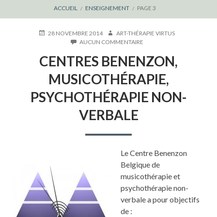
FIL
ACCUEIL
ENSEIGNEMENT
PAGE 3
D'ARIANE
PUBLIÉ
AUTEUR
28 NOVEMBRE 2014
ART-THÉRAPIE VIRTUS
LE
SUR
AUCUN COMMENTAIRE
CENTRES
CENTRES BENENZON,
BENENZON,
MUSICOTHÉRAPIE,
MUSICOTHÉRAPIE,
PSYCHOTHÉRAPIE
NON-
PSYCHOTHÉRAPIE NON-
VERBALE
VERBALE
Le Centre Benenzon
Belgique de
musicothérapie et
psychothérapie non-
verbale a pour objectifs
de :