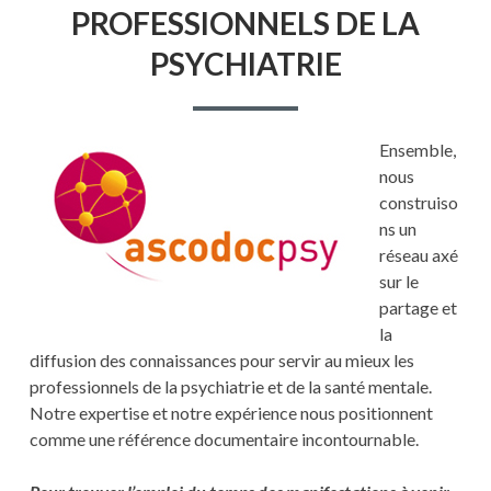
PROFESSIONNELS DE LA
SITE
DES
PSYCHIATRIE
PROFESSIONNELS
DE
LA
PSYCHIATRIE
Ensemble,
nous
construiso
ns un
réseau axé
sur le
partage et
la
diffusion des connaissances pour servir au mieux les
professionnels de la psychiatrie et de la santé mentale.
Notre expertise et notre expérience nous positionnent
comme une référence documentaire incontournable.