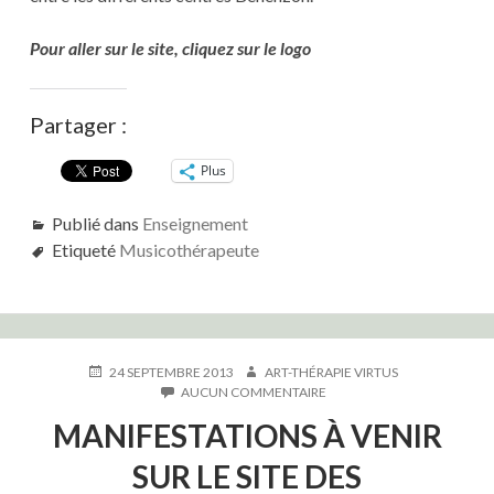
Pour aller sur le site, cliquez sur le logo
Partager :
Plus
Publié dans
Enseignement
Etiqueté
Musicothérapeute
PUBLIÉ
AUTEUR
24 SEPTEMBRE 2013
ART-THÉRAPIE VIRTUS
LE
SUR
AUCUN COMMENTAIRE
MANIFESTATIONS
MANIFESTATIONS À VENIR
À
VENIR
SUR LE SITE DES
SUR
LE