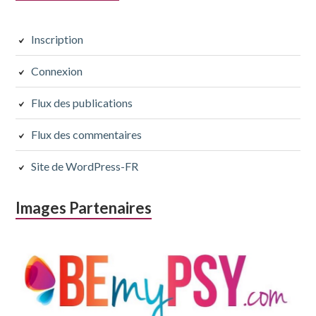
latérale
subsidiaire
Inscription
précédente
suivante
Connexion
Flux des publications
Flux des commentaires
Site de WordPress-FR
Images Partenaires