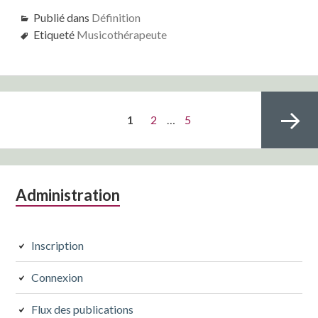
Publié dans
Définition
Etiqueté
Musicothérapeute
Pagination
PAGE
Page
Page
1
2
…
5
des
publications
Colonne
Administration
Page
latérale
subsidiaire
Inscription
suivante
Connexion
Flux des publications