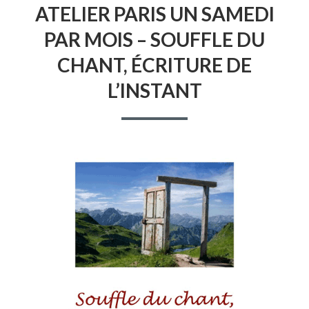
ATELIER PARIS UN SAMEDI
PARIS
UN
PAR MOIS – SOUFFLE DU
SAMEDI
PAR
CHANT, ÉCRITURE DE
MOIS
–
L’INSTANT
SOUFFLE
DU
CHANT,
ÉCRITURE
DE
L’INSTANT