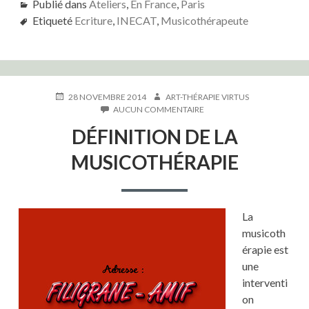
Publié dans
Ateliers
,
En France
,
Paris
Etiqueté
Ecriture
,
INECAT
,
Musicothérapeute
PUBLIÉ
AUTEUR
28 NOVEMBRE 2014
ART-THÉRAPIE VIRTUS
LE
SUR
AUCUN COMMENTAIRE
DÉFINITION
DÉFINITION DE LA
DE
LA
MUSICOTHÉRAPIE
MUSICOTHÉRAPIE
La
musicoth
érapie est
une
interventi
on