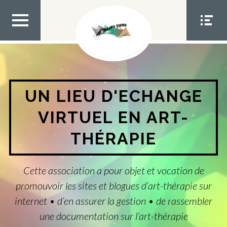
Aller
au
contenu
MEN
MEN
U TOP
U
SOCIA
L
UN LIEU D'ECHANGE
VIRTUEL EN ART-
THÉRAPIE
Cette association a pour objet et vocation de
promouvoir les sites et blogues d’art-thérapie sur
internet • d’en assurer la gestion • de rassembler
une documentation sur l’art-thérapie