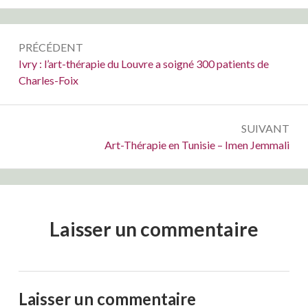
Navigation
PRÉCÉDENT
de
Précédent :
Ivry : l’art-thérapie du Louvre a soigné 300 patients de
Charles-Foix
l’article
SUIVANT
Suivant :
Art-Thérapie en Tunisie – Imen Jemmali
Laisser un commentaire
Laisser un commentaire