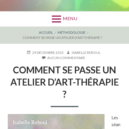
MENU
FIL
ACCUEIL
MÉTHODOLOGIE
COMMENT SE PASSE UN ATELIER D’ART-THÉRAPIE ?
D'ARIANE
PUBLIÉ
AUTEUR
29 DÉCEMBRE 2015
ISABELLE REBOUL
LE
SUR
AUCUN COMMENTAIRE
COMMENT
COMMENT SE PASSE UN
SE
PASSE
UN
ATELIER D’ART-THÉRAPIE
ATELIER
D’ART-
?
THÉRAPIE
?
Les
séan