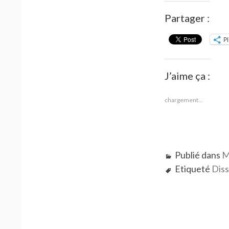
Partager :
P
J’aime ça :
chargement…
Publié dans
M
Etiqueté
Diss