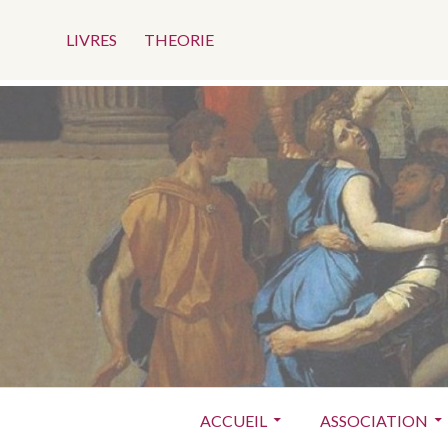
Menu
Aller
au
LIVRES
THEORIE
Top
contenu
Menu
ACCUEIL
ASSOCIATION
principal