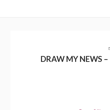
FIL
D'ARIANE
P
L
DRAW MY NEWS – 