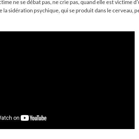
time ne se débat pas, ne crie pas, quand elle est victime d
la sidération psychique, qui se produit dans le cerveau, p