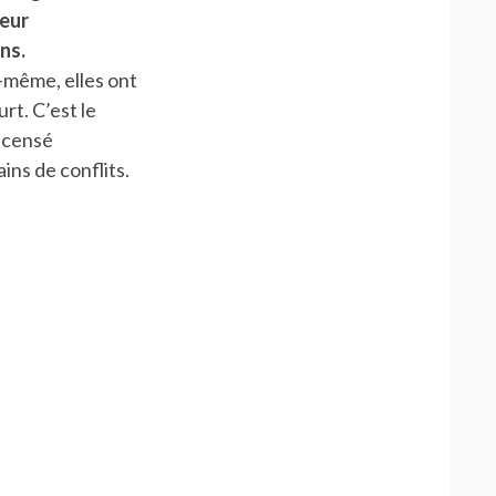
leur
ns.
e-même, elles ont
rt. C’est le
recensé
ins de conflits.