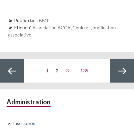
Publié dans
BMP
Etiqueté
Association ACCA
,
Couleurs
,
Implication
associative
Navigation
Page
PAGE
Page
Page
1
2
3
…
135
des
articles
Colonne
Administration
Page
Page
latérale
subsidiaire
Inscription
précédente
suivante