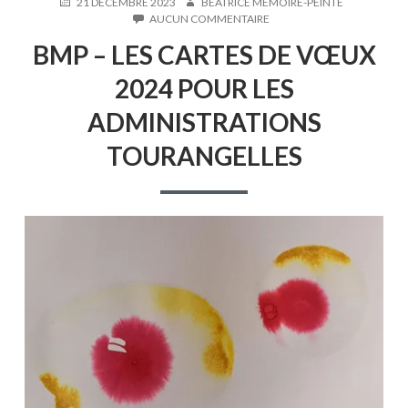
PUBLIÉ
AUTEUR
21 DÉCEMBRE 2023
BÉATRICE MÉMOIRE-PEINTE
LE
SUR
AUCUN COMMENTAIRE
BMP
BMP – LES CARTES DE VŒUX
–
LES
2024 POUR LES
CARTES
DE
ADMINISTRATIONS
VŒUX
2024
TOURANGELLES
POUR
LES
ADMINISTRATIONS
TOURANGELLES