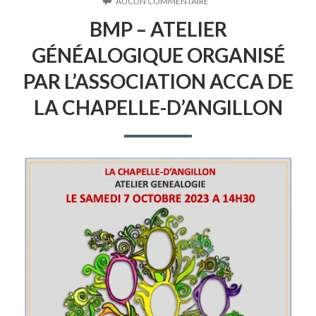
LE
SUR
AUCUN COMMENTAIRE
BMP
BMP – ATELIER
–
ATELIER
GÉNÉALOGIQUE ORGANISÉ
GÉNÉALOGIQUE
ORGANISÉ
PAR L’ASSOCIATION ACCA DE
PAR
L’ASSOCIATION
LA CHAPELLE-D’ANGILLON
ACCA
DE
LA
CHAPELLE-
D’ANGILLON