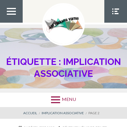
Aller
au
contenu
MEN
MEN
U TOP
U
SOCIA
L
ÉTIQUETTE :
IMPLICATION
ASSOCIATIVE
MENU
FIL
ACCUEIL
IMPLICATION ASSOCIATIVE
PAGE 2
D'ARIANE