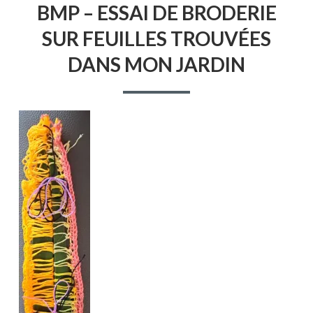
BMP – ESSAI DE BRODERIE
–
ESSAI
SUR FEUILLES TROUVÉES
DE
BRODERIE
DANS MON JARDIN
SUR
FEUILLES
TROUVÉES
DANS
MON
JARDIN