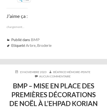
J’aime ça :
chargement…
Publié dans
BMP
Etiqueté
Arbre
,
Broderie
PUBLIÉ
AUTEUR
15 NOVEMBRE 2023
BÉATRICE MÉMOIRE-PEINTE
LE
SUR
AUCUN COMMENTAIRE
BMP
BMP – MISE EN PLACE DES
–
MISE
PREMIÈRES DÉCORATIONS
EN
PLACE
DE NOËL À L’EHPAD KORIAN
DES
PREMIÈRES