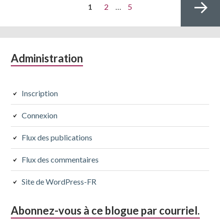
PAGE
Page
Page
1
2
…
5
des
articles
Colonne
Administration
Page
latérale
subsidiaire
Inscription
suivante
Connexion
Flux des publications
Flux des commentaires
Site de WordPress-FR
Abonnez-vous à ce blogue par courriel.