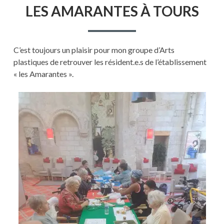
LES AMARANTES À TOURS
DÉCORATIONS
DE
NOËL
À
L’EHPAD
C’est toujours un plaisir pour mon groupe d’Arts
KORIAN
plastiques de retrouver les résident.e.s de l’établissement
LES
AMARANTES
« les Amarantes ».
À
TOURS