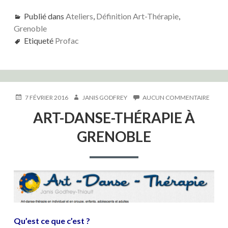
Publié dans
Ateliers
,
Définition Art-Thérapie
,
Grenoble
Etiqueté
Profac
PUBLIÉ
AUTEUR
SUR
7 FÉVRIER 2016
JANIS GODFREY
AUCUN COMMENTAIRE
LE
ART-
ART-DANSE-THÉRAPIE À
DANSE
THÉRA
GRENOBLE
À
GREN
Qu’est ce que c’est ?