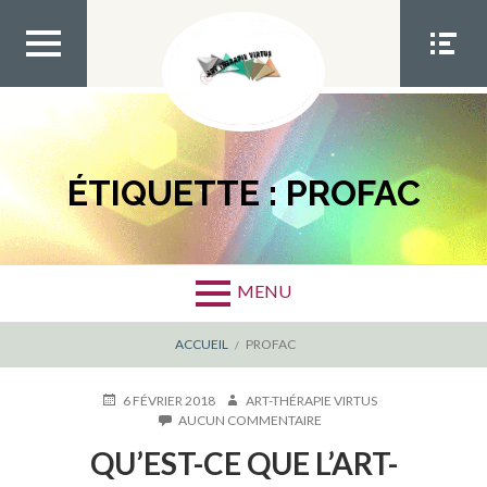
Aller
au
contenu
MEN
MEN
U TOP
U
SOCIA
L
ÉTIQUETTE :
PROFAC
MENU
FIL
ACCUEIL
PROFAC
D'ARIANE
PUBLIÉ
AUTEUR
6 FÉVRIER 2018
ART-THÉRAPIE VIRTUS
LE
SUR
AUCUN COMMENTAIRE
QU’EST-
QU’EST-CE QUE L’ART-
CE
QUE