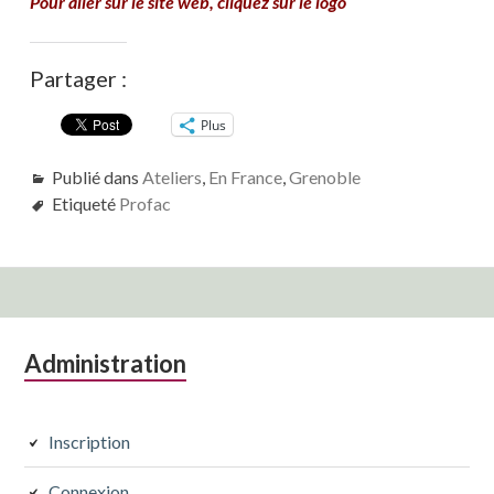
Pour aller sur le site web, cliquez sur le logo
Partager :
Plus
Publié dans
Ateliers
,
En France
,
Grenoble
Etiqueté
Profac
Colonne
Administration
latérale
subsidiaire
Inscription
Connexion