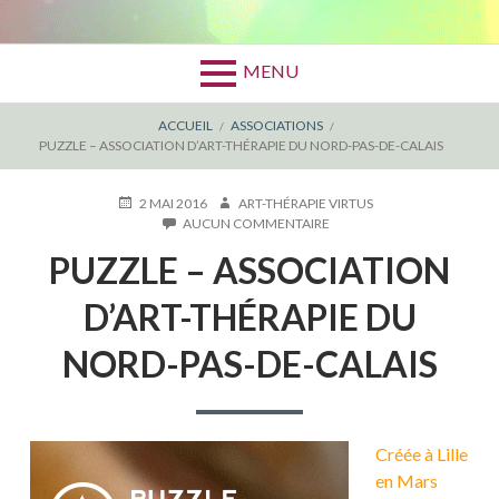
MENU
FIL
ACCUEIL
ASSOCIATIONS
PUZZLE – ASSOCIATION D’ART-THÉRAPIE DU NORD-PAS-DE-CALAIS
D'ARIANE
PUBLIÉ
AUTEUR
2 MAI 2016
ART-THÉRAPIE VIRTUS
LE
SUR
AUCUN COMMENTAIRE
PUZZLE
PUZZLE – ASSOCIATION
–
ASSOCIATION
D’ART-
D’ART-THÉRAPIE DU
THÉRAPIE
DU
NORD-PAS-DE-CALAIS
NORD-
PAS-
DE-
CALAIS
Créée à Lille
en Mars