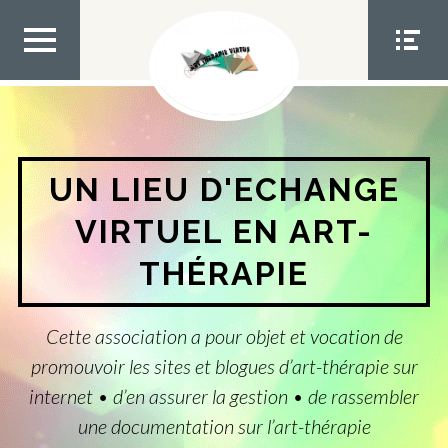
Aller
au
contenu
MEN
MEN
U TOP
U
SOCIA
L
UN LIEU D'ECHANGE
VIRTUEL EN ART-
THÉRAPIE
Cette association a pour objet et vocation de
promouvoir les sites et blogues d’art-thérapie sur
internet • d’en assurer la gestion • de rassembler
une documentation sur l’art-thérapie