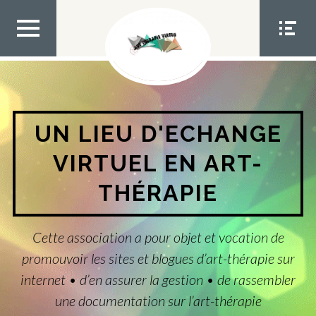
Aller
au
contenu
MEN
MEN
U TOP
U
SOCIA
L
UN LIEU D'ECHANGE
VIRTUEL EN ART-
THÉRAPIE
Cette association a pour objet et vocation de
promouvoir les sites et blogues d’art-thérapie sur
internet • d’en assurer la gestion • de rassembler
une documentation sur l’art-thérapie