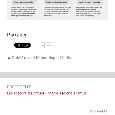
Partager :
Plus
Publié dans
Méthodologie
,
Outils
Navigation
PRÉCÉDENT
de
Précédent :
Les acteurs du virtuel – Marie-Hélène Tramus
l’article
SUIVANT