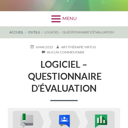
MENU
FIL
ACCUEIL
OUTILS
LOGICIEL – QUESTIONNAIRE D’ÉVALUATION
D'ARIANE
PUBLIÉ
AUTEUR
6 MAI 2013
ART-THÉRAPIE VIRTUS
LE
SUR
AUCUN COMMENTAIRE
LOGICIEL
LOGICIEL –
–
QUESTIONNAIRE
D’ÉVALUATION
QUESTIONNAIRE
D’ÉVALUATION