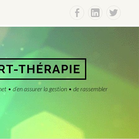
f
Lin
t
ART-THÉRAPIE
net • d’en assurer la gestion • de rassembler