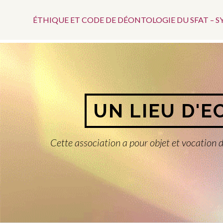
Menu
Aller
au
ÉTHIQUE ET CODE DE DÉONTOLOGIE DU SFAT – 
Top
contenu
UN LIEU D'E
Cette association a pour objet et vocation d