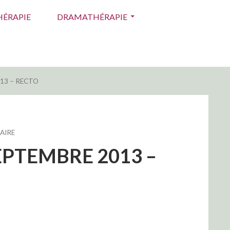
ÉRAPIE
DRAMATHÉRAPIE
13 – RECTO
SUR
AIRE
FORUM
EPTEMBRE 2013 –
DES
ASSOCIATIONS
–
SAMEDI
7
SEPTEMBRE
2013
–