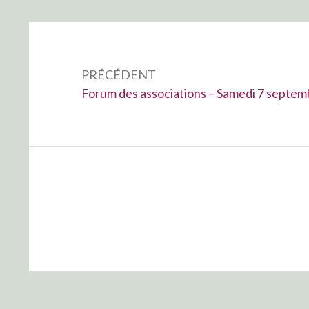
Navigation
de
PRÉCÉDENT
l’article
Précédent :
Forum des associations – Samedi 7 septem