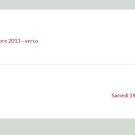
bre 2013 – verso
Suivant :
Samedi 14