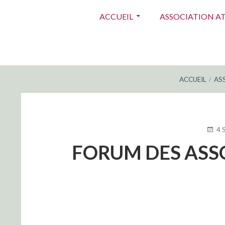
Menu
ACCUEIL
ASSOCIATION A
principal
FIL
ACCUEIL
AS
D'ARIANE
PUBLI
4 
LE
FORUM DES ASSO