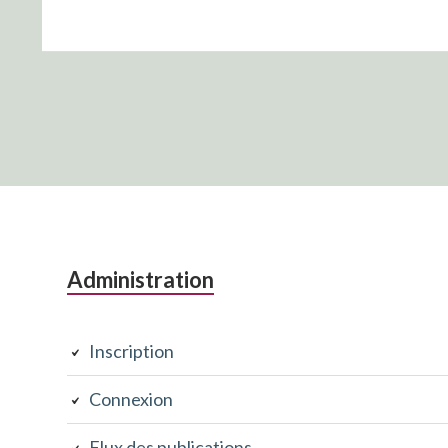
Colonne
Administration
latérale
Inscription
subsidiaire
Connexion
Flux des publications