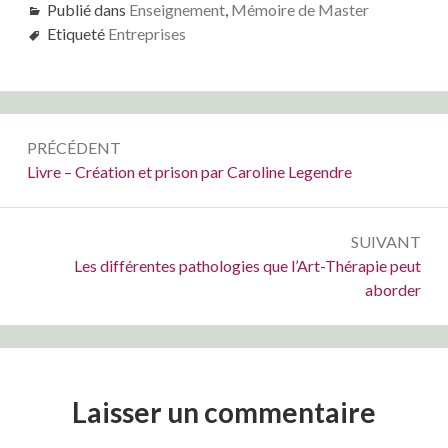
Publié dans
Enseignement
,
Mémoire de Master
Etiqueté
Entreprises
Navigation
PRÉCÉDENT
de
Précédent :
Livre – Création et prison par Caroline Legendre
l’article
SUIVANT
Suivant :
Les différentes pathologies que l’Art-Thérapie peut
aborder
Laisser un commentaire