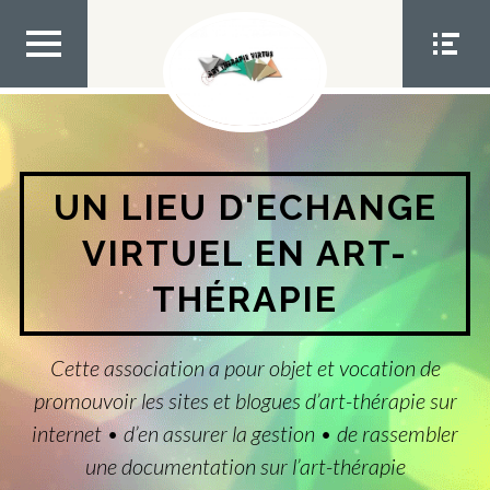
Aller
au
contenu
MEN
MEN
U TOP
U
SOCIA
L
UN LIEU D'ECHANGE
VIRTUEL EN ART-
THÉRAPIE
Cette association a pour objet et vocation de
promouvoir les sites et blogues d’art-thérapie sur
internet • d’en assurer la gestion • de rassembler
une documentation sur l’art-thérapie