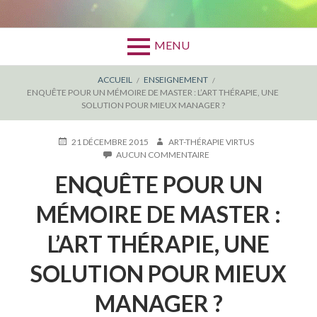
MENU
FIL
ACCUEIL
ENSEIGNEMENT
ENQUÊTE POUR UN MÉMOIRE DE MASTER : L’ART THÉRAPIE, UNE
D'ARIANE
SOLUTION POUR MIEUX MANAGER ?
PUBLIÉ
AUTEUR
21 DÉCEMBRE 2015
ART-THÉRAPIE VIRTUS
LE
SUR
AUCUN COMMENTAIRE
ENQUÊTE
ENQUÊTE POUR UN
POUR
UN
MÉMOIRE
MÉMOIRE DE MASTER :
DE
MASTER
L’ART THÉRAPIE, UNE
:
L’ART
SOLUTION POUR MIEUX
THÉRAPIE,
UNE
SOLUTION
MANAGER ?
POUR