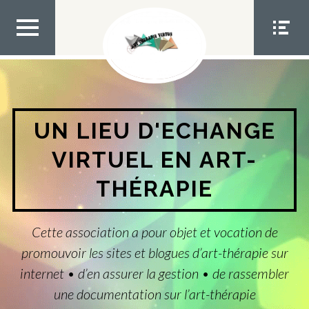
Aller
au
contenu
MEN
MEN
U TOP
U
SOCIA
L
UN LIEU D'ECHANGE
VIRTUEL EN ART-
THÉRAPIE
Cette association a pour objet et vocation de
promouvoir les sites et blogues d’art-thérapie sur
internet • d’en assurer la gestion • de rassembler
une documentation sur l’art-thérapie