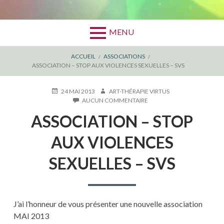
MENU
FIL
ACCUEIL
ASSOCIATIONS
ASSOCIATION – STOP AUX VIOLENCES SEXUELLES – SVS
D'ARIANE
PUBLIÉ
AUTEUR
24 MAI 2013
ART-THÉRAPIE VIRTUS
LE
SUR
AUCUN COMMENTAIRE
ASSOCIATION
ASSOCIATION – STOP
–
STOP
AUX
AUX VIOLENCES
VIOLENCES
SEXUELLES
SEXUELLES – SVS
–
SVS
J’ai l’honneur de vous présenter une nouvelle association
MAI 2013​