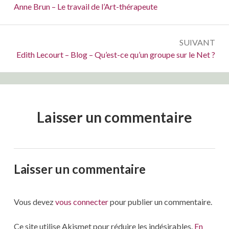
de
Précédent :
Anne Brun – Le travail de l’Art-thérapeute
l’article
SUIVANT
Suivant :
Edith Lecourt – Blog – Qu’est-ce qu’un groupe sur le Net ?
Laisser un commentaire
Laisser un commentaire
Vous devez
vous connecter
pour publier un commentaire.
Ce site utilise Akismet pour réduire les indésirables.
En