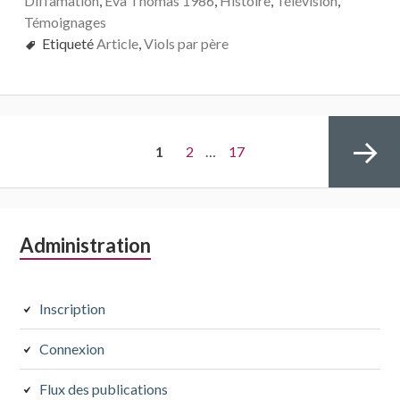
Diffamation
,
Eva Thomas 1986
,
Histoire
,
Télévision
,
Témoignages
Etiqueté
Article
,
Viols par père
Navigation
PAGE
Page
Page
1
2
…
17
des
articles
Colonne
Administration
Page
latérale
subsidiaire
Inscription
suivante
Connexion
Flux des publications