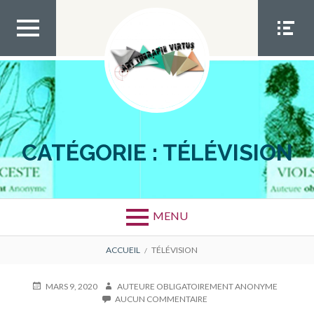
Aller
au
contenu
MEN
MEN
U TOP
U
SOCIA
L
CATÉGORIE :
TÉLÉVISION
MENU
FIL
ACCUEIL
TÉLÉVISION
D'ARIANE
PUBLIÉ
AUTEUR
MARS 9, 2020
AUTEURE OBLIGATOIREMENT ANONYME
LE
SUR
AUCUN COMMENTAIRE
8