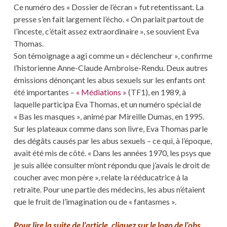
Ce numéro des « Dossier de l’écran » fut retentissant. La
presse s’en fait largement l’écho. « On parlait partout de
l’inceste, c’était assez extraordinaire », se souvient Eva
Thomas.
Son témoignage a agi comme un « déclencheur », confirme
l’historienne Anne-Claude Ambroise-Rendu. Deux autres
émissions dénonçant les abus sexuels sur les enfants ont
été importantes –
« Médiations »
(TF1), en 1989, à
laquelle participa Eva Thomas, et un numéro spécial de
« Bas les masques », animé par Mireille Dumas, en 1995.
Sur les plateaux comme dans son livre, Eva Thomas parle
des dégâts causés par les abus sexuels – ce qui, à l’époque,
avait été mis de côté. « Dans les années 1970, les psys que
je suis allée consulter m’ont répondu que j’avais le droit de
coucher avec mon père », relate la rééducatrice à la
retraite. Pour une partie des médecins, les abus n’étaient
que le fruit de l’imagination ou de « fantasmes ».
Pour lire la suite de l’article, cliquez sur le logo de l’obs