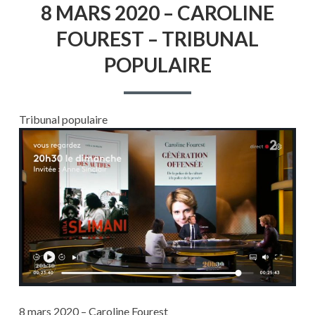
8 MARS 2020 – CAROLINE
MARS
2020
FOUREST – TRIBUNAL
–
CAROLINE
POPULAIRE
FOUREST
–
TRIBUNAL
POPULAIRE
Tribunal populaire
8 mars 2020 – Caroline Fourest