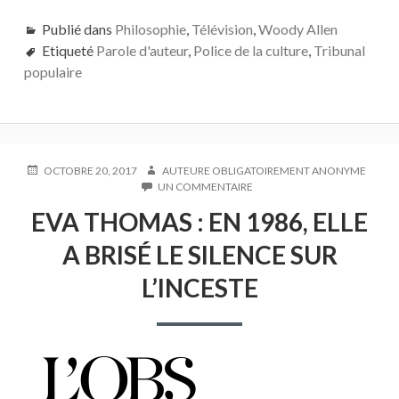
Publié dans
Philosophie
,
Télévision
,
Woody Allen
Etiqueté
Parole d'auteur
,
Police de la culture
,
Tribunal
populaire
PUBLIÉ
AUTEUR
OCTOBRE 20, 2017
AUTEURE OBLIGATOIREMENT ANONYME
LE
SUR
UN COMMENTAIRE
EVA
EVA THOMAS : EN 1986, ELLE
THOMAS
:
A BRISÉ LE SILENCE SUR
EN
1986,
L’INCESTE
ELLE
A
BRISÉ
LE
SILENCE
SUR
L’INCESTE