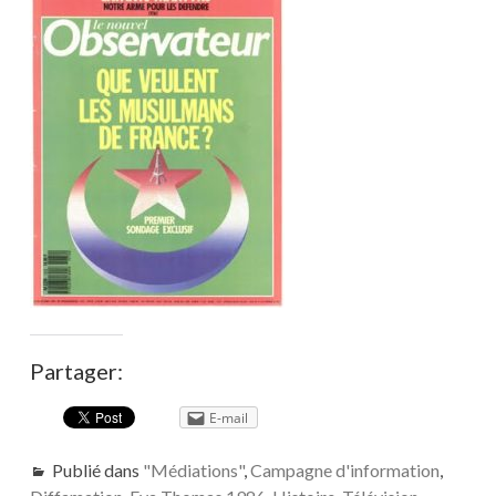
Partager:
E-mail
Publié dans
"Médiations"
,
Campagne d'information
,