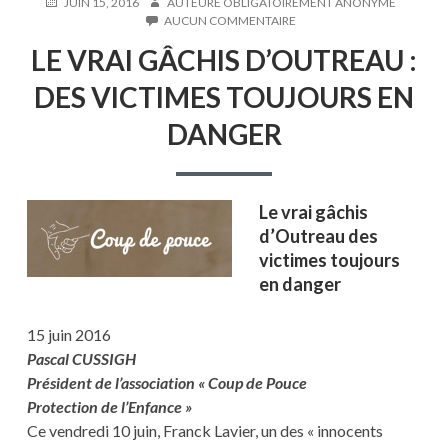
PUBLIÉ
AUTEUR
JUIN 15, 2016
AUTEURE OBLIGATOIREMENT ANONYME
LE
SUR
AUCUN COMMENTAIRE
LE
LE VRAI GÂCHIS D’OUTREAU :
VRAI
GÂCHIS
DES VICTIMES TOUJOURS EN
D’OUTREAU
:
DANGER
DES
VICTIMES
TOUJOURS
EN
DANGER
Le vrai gâchis
d’Outreau des
victimes toujours
en danger
15 juin 2016
Pascal CUSSIGH
Président de l’association « Coup de Pouce
Protection de l’Enfance »
Ce vendredi 10 juin, Franck Lavier, un des « innocents