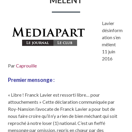
MÊLENT
DÉSINF
S’EN
MÊLENT
Lavier
désinform
ation s’en
mêlent
11 juin
2016
Par
Caprouille
Premier mensonge :
« Libre ! Franck Lavier est ressorti libre… pour
attouchements » Cette déclaration communiquée par
Roy-Nansion l’avocate de Franck Lavier a pour but de
nous faire croire qu’il n’y a rien de bien méchant qui soit
reproché à notre loser (1) national. C’est un fieffé
mensonge par omission, repris en chœur par des