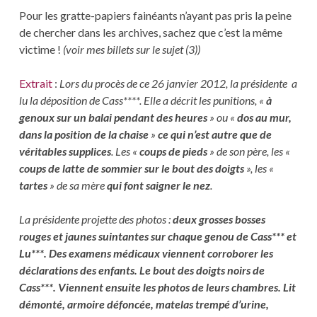
Pour les gratte-papiers fainéants n’ayant pas pris la peine
de chercher dans les archives, sachez que c’est la même
victime !
(voir mes billets sur le sujet (3))
Extrait
:
Lors du procès de ce 26 janvier 2012, la présidente a
lu la déposition de Cass****. Elle a décrit les punitions,
«
à
genoux sur un balai pendant des heures
» ou «
dos au mur,
dans la position de la chaise
»
ce qui n’est autre que de
véritables supplices
. Les «
coups de pieds
» de son père, les «
coups de latte de sommier sur le bout des doigts
», les «
tartes
» de sa mère
qui font saigner le nez
.
La présidente projette des photos :
deux grosses bosses
rouges et jaunes suintantes sur chaque genou de Cass*** et
Lu***. Des examens médicaux viennent corroborer les
déclarations des enfants. Le bout des doigts noirs de
Cass***. Viennent ensuite les photos de leurs chambres. Lit
démonté, armoire défoncée, matelas trempé d’urine,