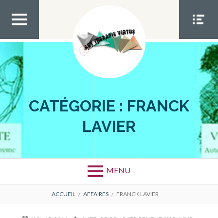
Aller
au
contenu
MEN
MEN
U TOP
U
SOCIA
L
CATÉGORIE :
FRANCK
LAVIER
MENU
FIL
ACCUEIL
AFFAIRES
FRANCK LAVIER
D'ARIANE