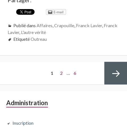
E-mail
Publié dans
Affaires
,
Crapouille
,
Franck Lavier
,
Franck
Lavier
,
L'autre vérité
Etiqueté
Outreau
Navigation
PAGE
Page
Page
1
2
…
6
des
articles
Colonne
Administration
Page
latérale
subsidiaire
Inscription