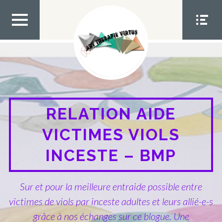
Aller
au
contenu
MEN
MEN
U TOP
U
SOCIA
L
RELATION AIDE
VICTIMES VIOLS
INCESTE – BMP
Sur et pour la meilleure entraide possible entre
victimes de viols par inceste adultes et leurs allié-e-s
grâce à nos échanges sur ce blogue. Une