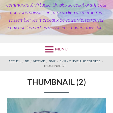
communauté virtuelle. Un blogue collaboratif pour
que vous puissiez en faire un lieu de mémoires,
rassembler les morceaux de votre vie, retrouver
ceux que les parties dissociées rendent invisibles.
MENU
FIL
ACCUEIL
BD
VICTIME
BMP
BMP – CHEVELURE COLORÉE
THUMBNAIL (2)
D'ARIANE
THUMBNAIL (2)