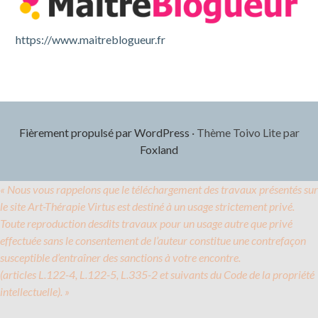
https://www.maitreblogueur.fr
Fièrement propulsé par WordPress
·
Thème Toivo Lite par
Foxland
« Nous vous rappelons que le téléchargement des travaux présentés sur
le site Art-Thérapie Virtus est destiné à un usage strictement privé.
Toute reproduction desdits travaux pour un usage autre que privé
effectuée sans le consentement de l’auteur constitue une contrefaçon
susceptible d’entraîner des sanctions à votre encontre.
(articles L.122-4, L.122-5, L.335-2 et suivants du Code de la propriété
intellectuelle). »