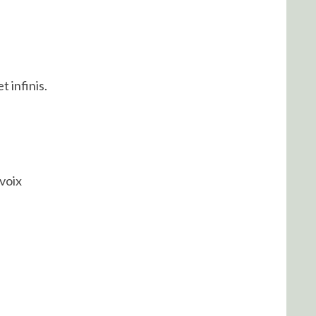
 infinis.
 voix