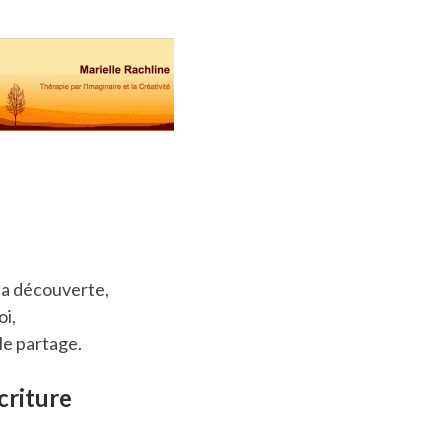
 la découverte,
oi,
le partage.
criture