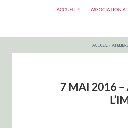
Menu
ACCUEIL
ASSOCIATION A
principal
FIL
ACCUEIL
ATELIER
D'ARIANE
7 MAI 2016 –
L’I