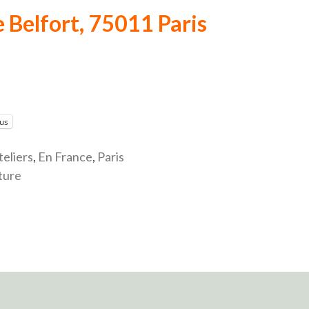
e Belfort, 75011 Paris
lus
teliers
,
En France
,
Paris
ture