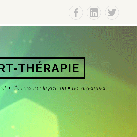
f
Lin
t
ART-THÉRAPIE
net • d’en assurer la gestion • de rassembler