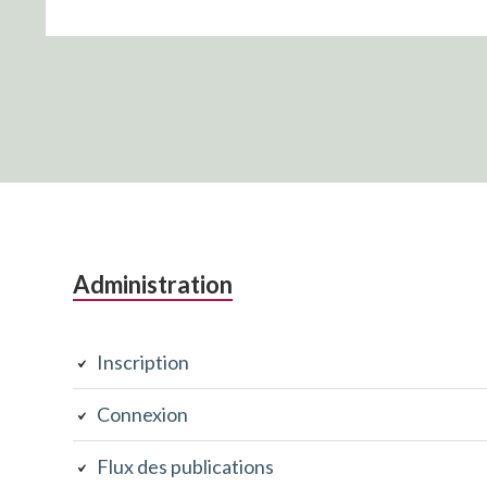
Colonne
Administration
latérale
Inscription
subsidiaire
Connexion
Flux des publications