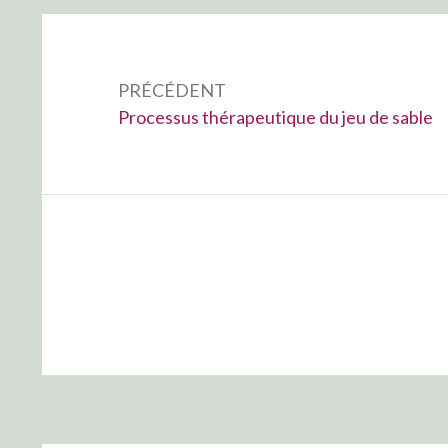
Navigation
de
PRÉCÉDENT
l’article
Précédent :
Processus thérapeutique du jeu de sable