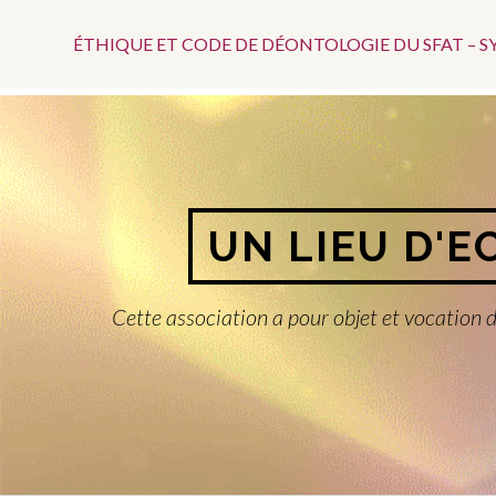
Menu
Aller
au
ÉTHIQUE ET CODE DE DÉONTOLOGIE DU SFAT – 
Top
contenu
UN LIEU D'E
Cette association a pour objet et vocation d