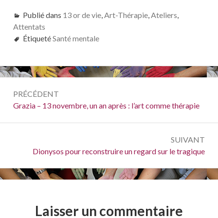
Publié dans
13 or de vie
,
Art-Thérapie
,
Ateliers
,
Attentats
Étiqueté
Santé mentale
Navigation
PRÉCÉDENT
de
Précédent :
Grazia – 13 novembre, un an après : l’art comme thérapie
l’article
SUIVANT
Suivant :
Dionysos pour reconstruire un regard sur le tragique
Laisser un commentaire