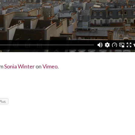
om
Sonia Winter
on
Vimeo
.
Plus