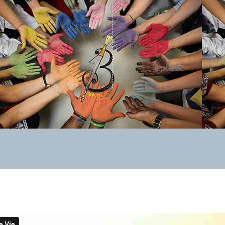
chargement…
–
il.public