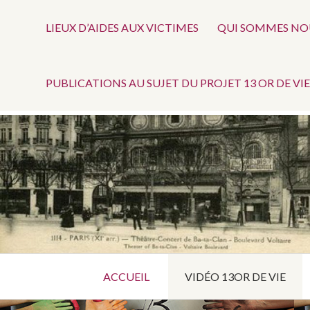
Menu
Aller
au
LIEUX D’AIDES AUX VICTIMES
QUI SOMMES NOU
haut
contenu
principal
PUBLICATIONS AU SUJET DU PROJET 13 OR DE VIE
Ce blogue 13 OR DE VIE est un outil collabora
13 OR DE
VIE –
Menu
VICTIMES
ACCUEIL
VIDÉO 13OR DE VIE
principal
DES