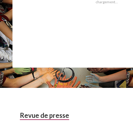
chargement…
Barre
Revue de presse
latérale