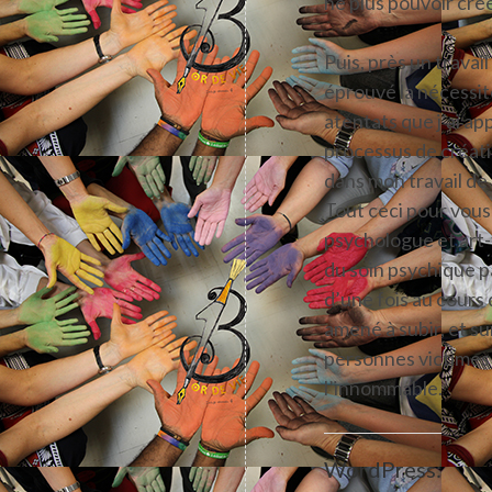
ne plus pouvoir crée
Puis, près un travai
éprouvé la nécessit
atentats que j’ai ap
processus de créati
dans mon travail de
Tout ceci pour vous
psychologue et art
du soin psychique pa
d’une fois au cours
amené à subir, et su
personnes victimes 
l’innommable.
WordPress: