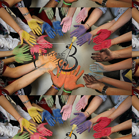
WordPress:
chargement…
–
Maud