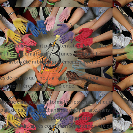
 particulièrement par l’attentat de Nice parce
’artifice avec ma famille ce funeste 14 juillet…
n’avons été ni blessés ni témoins direct de
les défenses qu’il nous a fallu mobiliser pour
fets mortfières de cette violence.
ologue clinicienne de formation psychanalytique,
 part de ceci : La psychanalyse que j’ai faite, sans
dée à traverser cette épreuve et à me mobiliser
hes. Cela dit, après coup, mon symptôme a été de