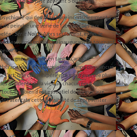
r en tant qu’artiste pendant 5 ou 6 mois.
l psychique qui devait se faire inconsciemment, j’ai
é de peindre une série de tableaux liés aux
pelée :
Série Noire.
Alors seulement, enfin, le
on s’est remis en marche inaugurant un tournant
 peintre.
 témoigner combien en tant qu’artiste,
-thérapeute je suis depuis longtemps convaincue
r l’art, que cette expérience m’a traversée plus
 des accidents de la vie que chacun peut être
rtout, combien il est essentiel de donner aux
des atentats cette possibilité de représenter