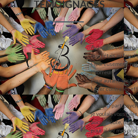
TÉMOIGNAGES
Ayant été concernée
que j’étais au feu d
Heureusement, nous 
l’horreur.
Pour autant, je sais 
lutter contre les ef
Pour ma part, psych
je voulais vous faire
aucun doute, m’a ai
pour aider mes proc