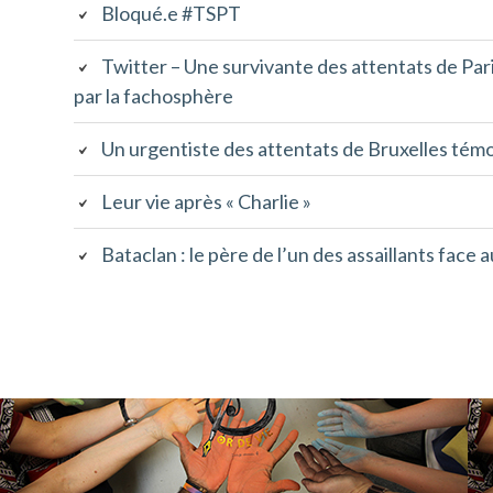
Bloqué.e #TSPT
de
la
Twitter – Une survivante des attentats de Par
par la fachosphère
page
d'accueil
Un urgentiste des attentats de Bruxelles tém
Leur vie après « Charlie »
Bataclan : le père de l’un des assaillants face 