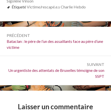
Sigolène Vinson
Étiqueté
Victime/rescapé.e.s Charlie Hebdo
Navigation
PRÉCÉDENT
de
Précédent :
Bataclan : le père de l’un des assaillants face au père d’une
victime
l’article
SUIVANT
Suivant :
Un urgentiste des attentats de Bruxelles témoigne de son
SSPT
Laisser un commentaire