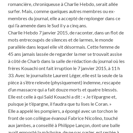
romancière, chroniqueuse à Charlie Hebdo, serait allée
surfer. Mais, comme quelques autres membres ou ex-
membres du journal, elle a accepté de replonger dans ce
qui l’a amenée dans le Sud il y a cinq ans.
Charlie Hebdo 7 janvier 2015, de raconter, dans un flot de
mots entrecoupés de silences et de larmes, le monde
parallèle dans lequel elle vit désormais. Cette femme de
45 ans jamais lassée de regarder la mer se trouvait assise
à côté de Charb dans la salle de rédaction du journal où les
frères Kouachi ont fait irruption le 7 janvier 2015, à 11 h
33. Avec le journaliste Laurent Léger, elle est la seule de la
pièce à s’être relevée (physiquement) indemne, rescapée
d’un massacre qui a fait douze morts et quatre blessés.
Elle est celle à qui Saïd Kouachi a dit : « Je t’épargne et,
puisque je t’épargne, il faudra que tu lises le Coran. »
Elle a appelé les pompiers, a épongé avec un torchon le
front de son collègue évanoui Fabrice Nicolino, touché
aux jambes, a conseillé à Philippe Lançon, dont une balle
avait emporté la mâchoire, de ne pas parler, est restée à