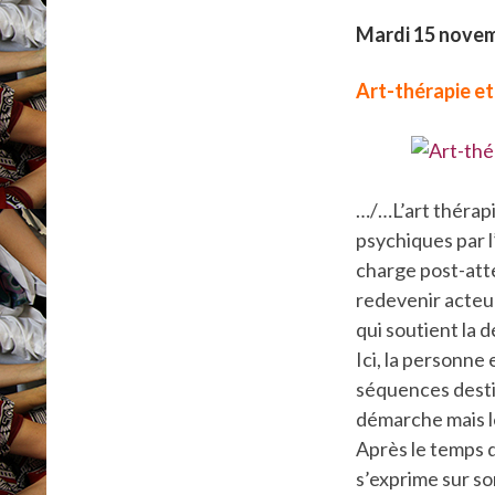
Mardi 15 nove
Art-thérapie et
…/…L’art thérapi
psychiques par l
charge post-atte
redevenir acteu
qui soutient la 
Ici, la personne
séquences destin
démarche mais le
Après le temps d
s’exprime sur son