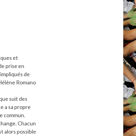
iques et
de prise en
 impliqués de
, Hélène Romano
que suit des
te a sa propre
ste commun.
’échange. Chacun
st alors possible