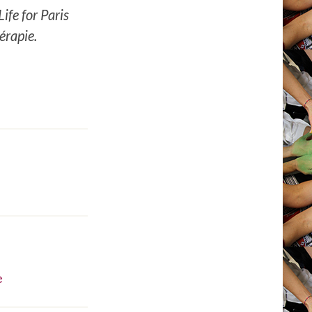
fe for Paris
érapie.
e