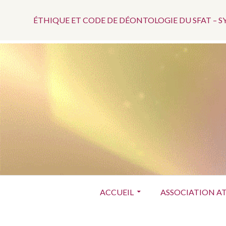
Menu
Aller
au
ÉTHIQUE ET CODE DE DÉONTOLOGIE DU SFAT – 
Top
contenu
Menu
ACCUEIL
ASSOCIATION A
principal