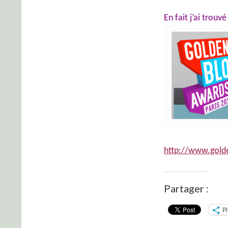
En fait j’ai trouv
http://www.golde
Partager :
P