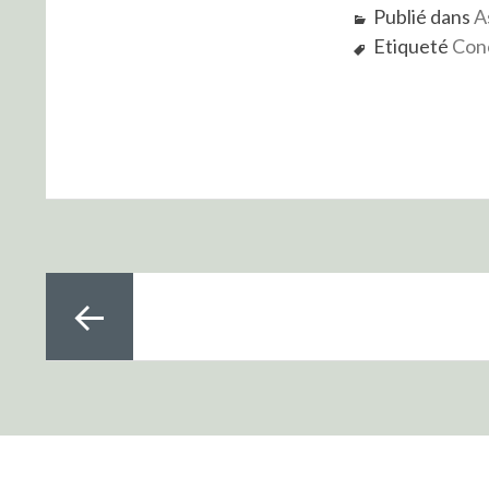
Publié dans
A
Etiqueté
Con
Pagination
des
publications
Page