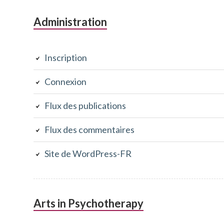
précéden
Colonne
Administration
latérale
te
Inscription
subsidiaire
Connexion
Flux des publications
Flux des commentaires
Site de WordPress-FR
Arts in Psychotherapy