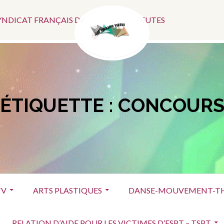
Menu
SYNDICAT FRANÇAIS DES ART-THÉRAPEUTES
Social
ÉTIQUETTE :
CONCOUR
TV
ARTS PLASTIQUES
DANSE-MOUVEMENT-TH
RELATION D’AIDE POUR LES VICTIMES D’ESPT – TSPT