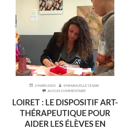
PUBLIÉ
AUTEUR
2 MARS 2020
EMMANUELLE CESARI
LE
SUR
AUCUN COMMENTAIRE
LOIRET
LOIRET : LE DISPOSITIF ART-
:
LE
THÉRAPEUTIQUE POUR
DISPOSITIF
ART-
AIDER LES ÉLÈVES EN
THÉRAPEUTIQUE
POUR