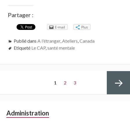
Partager :
E-mail
Plus
Publié dans
A l'étranger
,
Ateliers
,
Canada
Etiqueté
Le CAP
,
santé mentale
Navigation
PAGE
Page
Page
1
2
3
des
articles
Colonne
Administration
Page
latérale