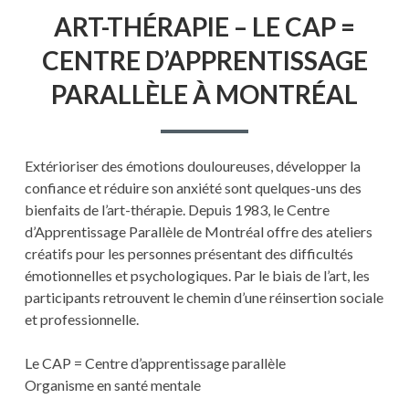
ART-
ART-THÉRAPIE – LE CAP =
THÉRAPIE
–
CENTRE D’APPRENTISSAGE
LE
CAP
PARALLÈLE À MONTRÉAL
=
CENTRE
D’APPRENTISSAGE
PARALLÈLE
À
Extérioriser des émotions douloureuses, développer la
MONTRÉAL
confiance et réduire son anxiété sont quelques-uns des
bienfaits de l’art-thérapie. Depuis 1983, le Centre
d’Apprentissage Parallèle de Montréal offre des ateliers
créatifs pour les personnes présentant des difficultés
émotionnelles et psychologiques. Par le biais de l’art, les
participants retrouvent le chemin d’une réinsertion sociale
et professionnelle.
Le CAP = Centre d’apprentissage parallèle
Organisme en santé mentale