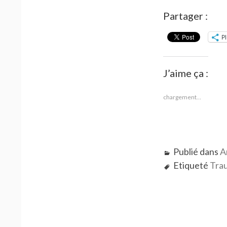
Partager :
P
J’aime ça :
chargement…
Publié dans
A
Etiqueté
Trau