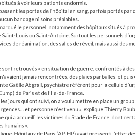
bitués à voir leurs patients endormis.
passent les portes de l’hôpital en sang, parfois portés par d
aucun bandage ni soins préalables.
marqué le personnel, notamment des hôpitaux situés à pro
Saint-Louis ou Saint-Antoine. Surtout les personnels d’ur
vices de réanimation, des salles de réveil, mais aussi des m
 sont retrouvés « en situation de guerre, confrontés à des
n’avaient jamais rencontrées, des plaies par balles, et puis 
conte Gaëlle Abgrall, psychiatre référent pour la cellule d’
ump) de Paris et de l’Ile-de-France.
 les jours qui ont suivi, on a voulu mettre en place un grou
urgences… et personne n’est venu », explique Thierry Baub
e qui a accueilli les victimes du Stade de France, dont cert
es humains ».
lique-Hôpitaux de Paris (AP-HP) avait pressenti l’effet de