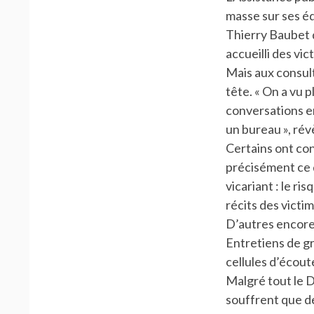
masse sur ses éq
Thierry Baubet d
accueilli des vic
Mais aux consult
tête. « On a vu 
conversations en
un bureau », révè
Certains ont con
précisément ce q
vicariant : le r
récits des victim
D’autres encore 
Entretiens de gro
cellules d’écout
Malgré tout le D
souffrent que d