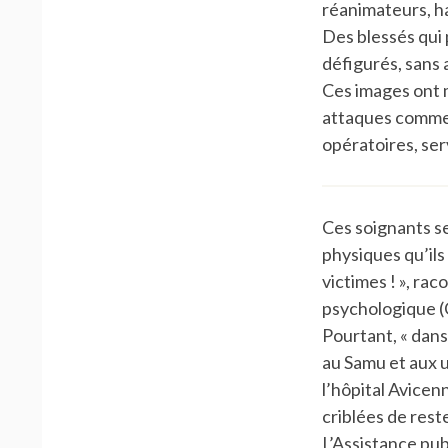
réanimateurs, ha
Des blessés qui 
défigurés, sans 
Ces images ont 
attaques comme 
opératoires, ser
Ces soignants se
physiques qu’ils 
victimes ! », ra
psychologique (C
Pourtant, « dans
au Samu et aux 
l’hôpital Avicenn
criblées de rest
L’Assistance pub