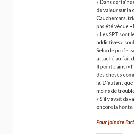
« Dans certaines
de valeur sur la
Cauchemars, tris
pas été vécue – 
« Les SPT sont l
addictives», sou
Selon le profess
attaché au fait 
Il pointe ainsi 
des choses comme
là. D’autant que
moins de trouble
« S’il y avait da
encore la honte 
Pour joindre l’ar