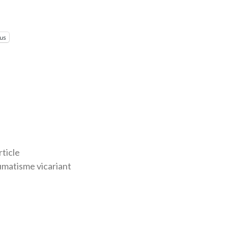
lus
rticle
matisme vicariant