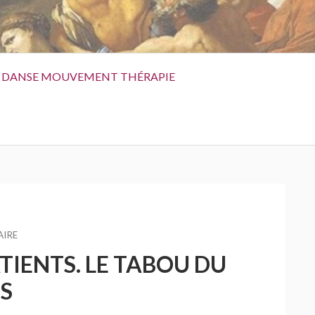
DANSE MOUVEMENT THÉRAPIE
SUR
IRE
ATTENTATS
TIENTS. LE TABOU DU
:
BLESSURES
S
DE
GUERRE,