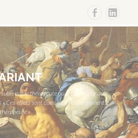
F
Lin
ARIANT
bis par le thérapeute ou le travailleur qui
s » Ces effets sont cumulatifs et permanents,
u thérapeute »