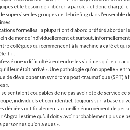
uipes et le besoin de « libérer la parole » et donc chargé l
e superviser les groupes de debriefing dans l’ensemble de
times.
ations formelles, la plupart ont d’abord préféré aborder le
plein de monde individuellement et surtout, informellement
tre collègues qui commencent à la machine à café et qui s
le-t-il.
fessé une « difficulté à entendre les victimes qui leur raco
u’il leur était arrivé ». Une pathologie qu’on appelle «le 
isque de développer un syndrome post-traumatique (SPT) à 
es ».
se sentaient coupables de ne pas avoir été de service ce so
upe, individuels et confidentiel, toujours sur la base du vo
es dédiées ont finalement accueilli « énormément de perso
r Abgrall estime qu’« il doit y avoir probablement plus de 
e personnes qu’on a eues ».