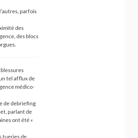
’autres, parfois
ximité des
gence, des blocs
orgues.
 blessures
un tel afflux de
urgence médico-
pe de debriefing
et, parlant de
aines ont été «
s tueries de