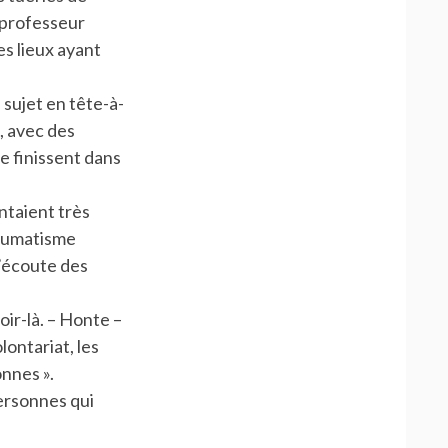
e professeur
s lieux ayant
 sujet en tête-à-
, avec des
e finissent dans
ntaient très
traumatisme
l’écoute des
ir-là. – Honte –
lontariat, les
nnes ».
personnes qui