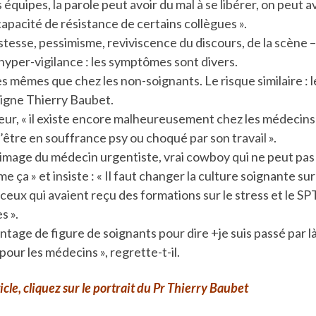
 équipes, la parole peut avoir du mal à se libérer, on peut 
 capacité de résistance de certains collègues ».
tesse, pessimisme, reviviscence du discours, de la scène – 
hyper-vigilance : les symptômes sont divers.
es mêmes que chez les non-soignants. Le risque similaire : 
ligne Thierry Baubet.
eur, « il existe encore malheureusement chez les médecins
d’être en souffrance psy ou choqué par son travail ».
« l’image du médecin urgentiste, vrai cowboy qui ne peut pas
 ça » et insiste : « Il faut changer la culture soignante su
 ceux qui avaient reçu des formations sur le stress et le S
s ».
vantage de figure de soignants pour dire +je suis passé par l
pour les médecins », regrette-t-il.
ticle, cliquez sur le portrait du Pr Thierry Baubet