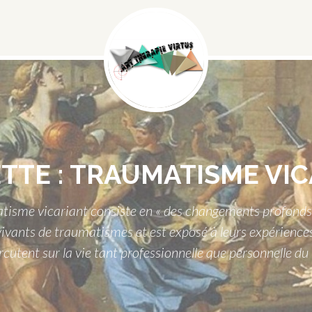
Menu
Social
TTE :
TRAUMATISME VIC
sme vicariant consiste en « des changements profonds su
vivants de traumatismes et est exposé à leurs expérience
ercutent sur la vie tant professionnelle que personnelle d