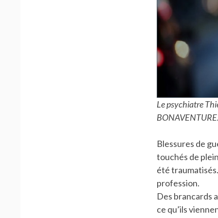
Le psychiatre Thi
BONAVENTURE.
Blessures de gue
touchés de plei
été traumatisés.
profession.
Des brancards a
ce qu’ils vienne