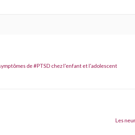
 symptômes de #PTSD chez l’enfant et l’adolescent
Suivant :
Les neur