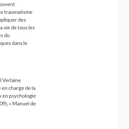
souvent
le traumatisme
mpliquer des
a vie de tous les
es du
iques dans le
l Verlaine
 en charge de la
x en psychologie
009), « Manuel de