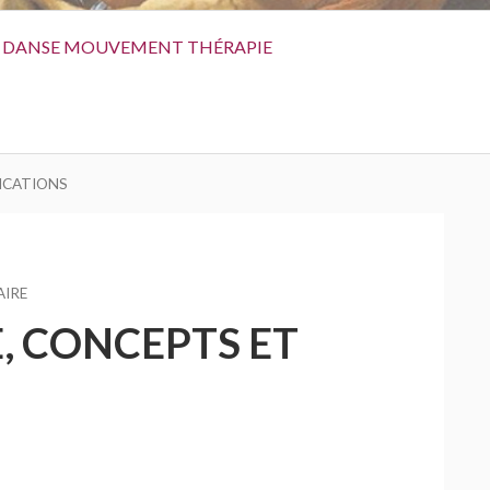
DANSE MOUVEMENT THÉRAPIE
ICATIONS
SUR
IRE
LES
, CONCEPTS ET
PSYCHOTRAUMATISMES
–
HISTOIRE,
CONCEPTS
ET
APPLICATIONS