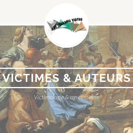
Menu
Social
VICTIMES & AUTEURS
Victimologie & agressologie