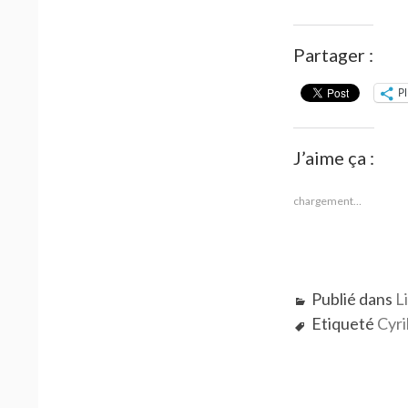
Partager :
P
J’aime ça :
chargement…
Publié dans
L
Etiqueté
Cyri