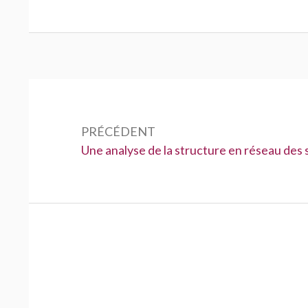
Navigation
de
PRÉCÉDENT
l’article
Précédent :
Une analyse de la structure en réseau des