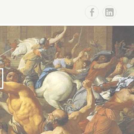
F
Lin