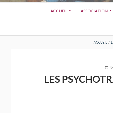
Menu
ACCUEIL
ASSOCIATION
principal
FIL
ACCUEIL
L
D'ARIANE
PUBL
N
LE
LES PSYCHOTR