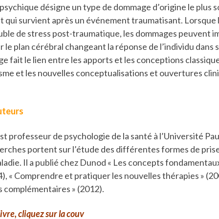
psychique désigne un type de dommage d’origine le plus 
t qui survient après un événement traumatisant. Lorsque 
ouble de stress post-traumatique, les dommages peuvent i
r le plan cérébral changeant la réponse de l’individu dans s
ge fait le lien entre les apports et les conceptions classiqu
e et les nouvelles conceptualisations et ouvertures clin
uteurs
est professeur de psychologie de la santé à l’Université Pau
erches portent sur l’étude des différentes formes de prise
aladie. Il a publié chez Dunod « Les concepts fondamentau
4), « Comprendre et pratiquer les nouvelles thérapies » (2
 complémentaires » (2012).
ivre, cliquez sur la couv