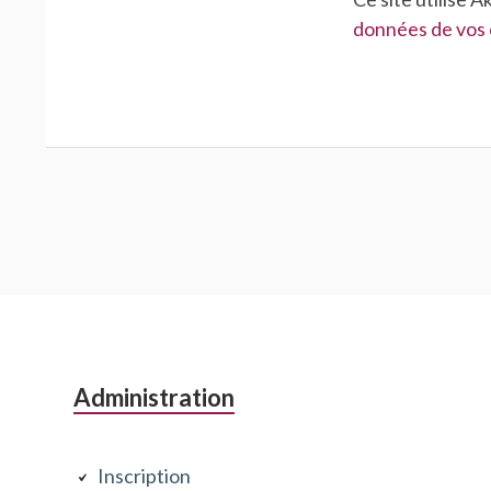
données de vos 
Colonne
Administration
latérale
Inscription
subsidiaire