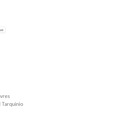
lus
ivres
l Tarquinio