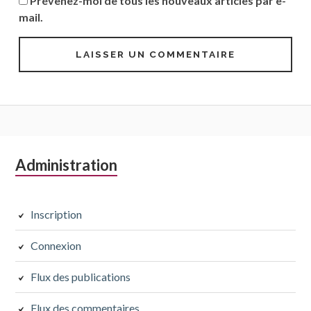
Prévenez-moi de tous les nouveaux articles par e-
mail.
Colonne
Administration
latérale
subsidiaire
Inscription
Connexion
Flux des publications
Flux des commentaires