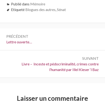
Publié dans
Mémoire
Etiqueté
Blogues des autres
,
Sénat
Navigation
PRÉCÉDENT
de
Précédent :
Lettre ouverte…
l’article
SUIVANT
Suivant :
Livre – Inceste et pédocriminalité, crimes contre
l’humanité par Illel Kieser ‘l Baz
Laisser un commentaire