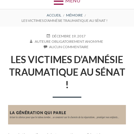
MENU
FIL
ACCUEIL
MÉMOIRE
LES VICTIMES D’AMNÉSIE TRAUMATIQUE AU SÉNAT !
D'ARIANE
PUBLIÉ
AUTEUR
DÉCEMBRE 19, 2017
LE
AUTEURE OBLIGATOIREMENT ANONYME
SUR
AUCUN COMMENTAIRE
LES
LES VICTIMES D’AMNÉSIE
VICTIMES
D’AMNÉSIE
TRAUMATIQUE
TRAUMATIQUE AU SÉNAT
AU
SÉNAT
!
!