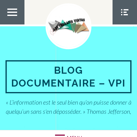
Aller
au
contenu
MEN
MEN
U TOP
U
SOCIA
L
BLOG
DOCUMENTAIRE – VPI
« L’information est le seul bien qu’on puisse donner à
quelqu’un sans s'en déposséder. » Thomas Jefferson,