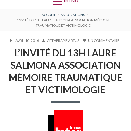
MENU
FIL
ACCUEIL
ASSOCIATIONS
L’INVITÉ DU 13H LAURE SALMONA ASSOCIATION MÉMOIRE
D'ARIANE
TRAUMATIQUE ET VICTIMOLOGIE
PUBLIÉ
AUTEUR
SUR
AVRIL 10, 2016
ARTHERAPIEVIRTUS
UN COMMENTAIRE
LE
L’INVIT
L’INVITÉ DU 13H LAURE
DU
13H
LAURE
SALMONA ASSOCIATION
SALMO
ASSOC
MÉMOIRE TRAUMATIQUE
MÉMOI
TRAUM
ET VICTIMOLOGIE
ET
VICTI