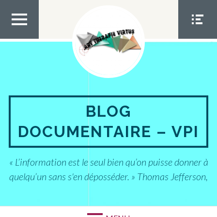
Aller
au
contenu
MEN
MEN
U TOP
U
SOCIA
L
BLOG
DOCUMENTAIRE – VPI
« L’information est le seul bien qu’on puisse donner à
quelqu’un sans s'en déposséder. » Thomas Jefferson,