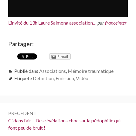
L’invité du 13h Laure Salmona association…
par
franceinter
Partager:
E-mail
Publié dans
Associations
,
Mémoire traumatique
Etiqueté
Définition
,
Emission
,
Vidéo
Navigation
PRÉCÉDENT
de
Précédent :
C’ dans l’air – Des révélations choc sur la pédophilie qui
font peu de bruit !
l’article